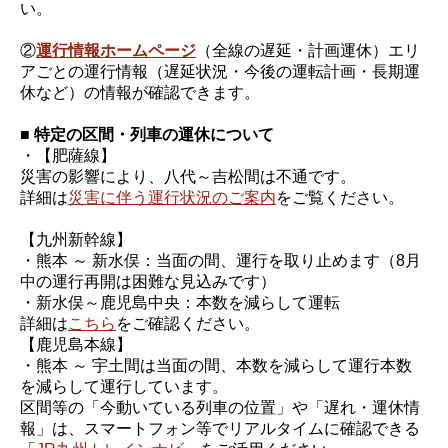
い。
②
運行情報ホームページ
（全線の遅延・計画運休）エリ
アごとの運行情報（遅延状況・今後の運転計画・長期運
休など）の情報が確認できます。
■ 特定の区間・列車の運休について
・【肥薩線】
災害の影響により、八代～吉松間は不通です。
詳細は
災害に伴う運行状況のご案内
をご覧ください。
【九州新幹線】
・熊本 ～ 新水俣：当面の間、運行を取り止めます（8月
中の運行再開は困難な見込みです）
・新水俣～鹿児島中央：本数を減らして運転
詳細は
こちら
をご確認ください。
【鹿児島本線】
・熊本 ～ 宇土間は当面の間、本数を減らして運行本数
を減らして運行しています。
区間等の「今動いている列車の位置」や「遅れ・運休情
報」は、スマートフォン等でリアルタイムに確認できる