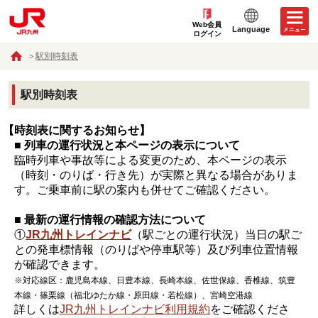
Web会員
Language
ログイン
駅別時刻表
駅別時刻表
【時刻表に関するお知らせ】
■ 列車の運行状況と本ページの表示について
臨時列車や事故等による変更のため、本ページの表示
（時刻・のりば・行き先）が実際と異なる場合がありま
す。ご乗車前に駅の案内も併せてご確認ください。
■ 最新の運行情報の確認方法について
①
JR九州トレインナビ
（駅ごとの運行状況）当日の駅ご
との発車標情報（のりばや停車駅等）及び列車位置情報
が確認できます。
※対応線区：鹿児島本線、日豊本線、長崎本線、佐世保線、香椎線、筑豊
本線・篠栗線（福北ゆたか線・原田線・若松線）、宮崎空港線
詳しくは
JR九州トレインナビ利用規約
をご確認くださ