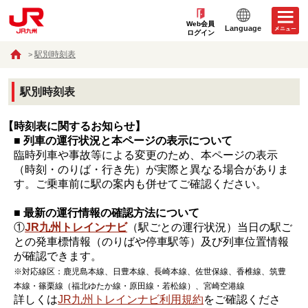
Web会員
Language
ログイン
駅別時刻表
駅別時刻表
【時刻表に関するお知らせ】
■ 列車の運行状況と本ページの表示について
臨時列車や事故等による変更のため、本ページの表示
（時刻・のりば・行き先）が実際と異なる場合がありま
す。ご乗車前に駅の案内も併せてご確認ください。
■ 最新の運行情報の確認方法について
①
JR九州トレインナビ
（駅ごとの運行状況）当日の駅ご
との発車標情報（のりばや停車駅等）及び列車位置情報
が確認できます。
※対応線区：鹿児島本線、日豊本線、長崎本線、佐世保線、香椎線、筑豊
本線・篠栗線（福北ゆたか線・原田線・若松線）、宮崎空港線
詳しくは
JR九州トレインナビ利用規約
をご確認くださ