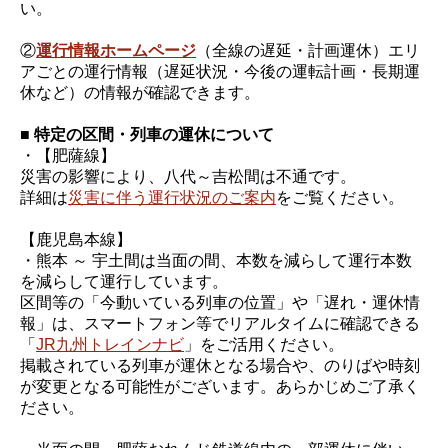
い。
②
運行情報ホームページ
（全線の遅延・計画運休）エリ
アごとの運行情報（遅延状況・今後の運転計画・長期運
休など）の情報が確認できます。
■ 特定の区間・列車の運休について
・【肥薩線】
災害の影響により、八代～吉松間は不通です。
詳細は
災害に伴う運行状況のご案内
をご覧ください。
【鹿児島本線】
・熊本 ～ 宇土間は当面の間、本数を減らして運行本数
を減らして運行しています。
区間等の「今動いている列車の位置」や「遅れ・運休情
報」は、スマートフォン等でリアルタイムに確認できる
「
JR九州トレインナビ
」をご活用ください。
掲載されている列車が運休となる場合や、のりばや時刻
が変更となる可能性がございます。あらかじめご了承く
ださい。