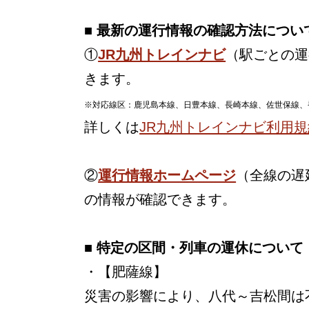
■ 最新の運行情報の確認方法につい
①
JR九州トレインナビ
（駅ごとの運
きます。
※対応線区：鹿児島本線、日豊本線、長崎本線、佐世保線、
詳しくは
JR九州トレインナビ利用規
②
運行情報ホームページ
（全線の遅
の情報が確認できます。
■ 特定の区間・列車の運休について
・【肥薩線】
災害の影響により、八代～吉松間は