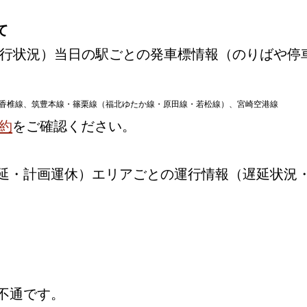
て
行状況）当日の駅ごとの発車標情報（のりばや停
香椎線、筑豊本線・篠栗線（福北ゆたか線・原田線・若松線）、宮崎空港線
約
をご確認ください。
延・計画運休）エリアごとの運行情報（遅延状況
不通です。