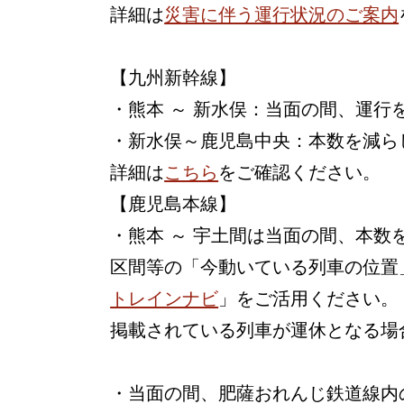
詳細は
災害に伴う運行状況のご案内
【九州新幹線】
・熊本 ～ 新水俣：当面の間、運行
・新水俣～鹿児島中央：本数を減ら
詳細は
こちら
をご確認ください。
【鹿児島本線】
・熊本 ～ 宇土間は当面の間、本
区間等の「今動いている列車の位置
トレインナビ
」をご活用ください。
掲載されている列車が運休となる場
・当面の間、肥薩おれんじ鉄道線内