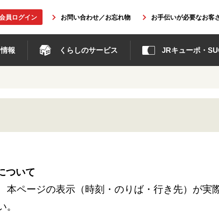
b会員ログイン
お問い合わせ／お忘れ物
お手伝いが必要なお客
ト情報
くらしのサービス
JRキューポ・SUG
について
、本ページの表示（時刻・のりば・行き先）が実
い。