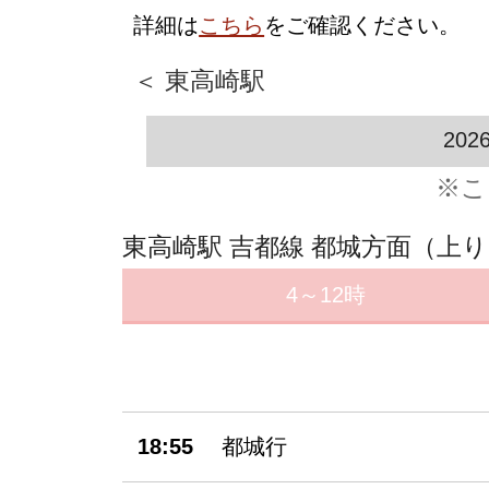
詳細は
こちら
をご確認ください。
＜ 東高崎駅
202
※こ
東高崎駅 吉都線 都城方面（上
4～12時
18:55
都城行