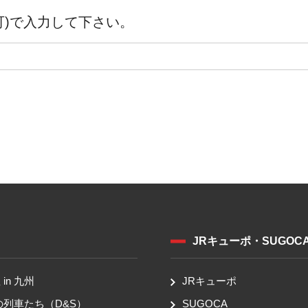
可)で入力して下さい。
JRキューポ・SUGOC
in 九州
JRキューポ
の列車たち（D&S）
SUGOCA