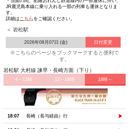
・当面の間、肥薩おれんじ鉄道線内の一部運休に伴い、
JR鹿児島本線に乗り入れる一部の列車も運休となりま
す。
詳細は
こちら
をご確認ください。
＜ 岩松駅
2026年08月07日 (金)
日付変更
※こちらのページをブックマークすると便利で
す。
岩松駅 大村線 諫早・長崎方面（下り）
4～12時
12～18時
18時～
18:07
長崎（長与経由）行