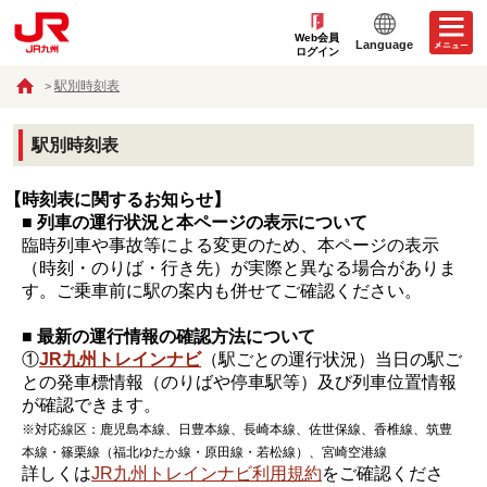
Web会員
Language
ログイン
駅別時刻表
駅別時刻表
【時刻表に関するお知らせ】
■ 列車の運行状況と本ページの表示について
臨時列車や事故等による変更のため、本ページの表示
（時刻・のりば・行き先）が実際と異なる場合がありま
す。ご乗車前に駅の案内も併せてご確認ください。
■ 最新の運行情報の確認方法について
①
JR九州トレインナビ
（駅ごとの運行状況）当日の駅ご
との発車標情報（のりばや停車駅等）及び列車位置情報
が確認できます。
※対応線区：鹿児島本線、日豊本線、長崎本線、佐世保線、香椎線、筑豊
本線・篠栗線（福北ゆたか線・原田線・若松線）、宮崎空港線
詳しくは
JR九州トレインナビ利用規約
をご確認くださ