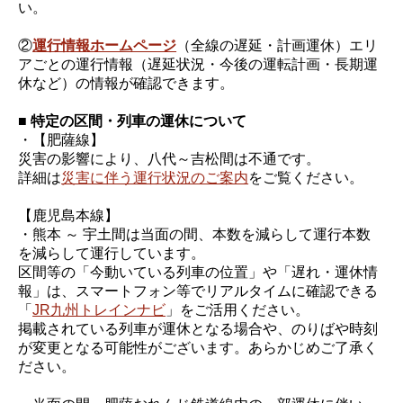
い。
②
運行情報ホームページ
（全線の遅延・計画運休）エリ
アごとの運行情報（遅延状況・今後の運転計画・長期運
休など）の情報が確認できます。
■ 特定の区間・列車の運休について
・【肥薩線】
災害の影響により、八代～吉松間は不通です。
詳細は
災害に伴う運行状況のご案内
をご覧ください。
【鹿児島本線】
・熊本 ～ 宇土間は当面の間、本数を減らして運行本数
を減らして運行しています。
区間等の「今動いている列車の位置」や「遅れ・運休情
報」は、スマートフォン等でリアルタイムに確認できる
「
JR九州トレインナビ
」をご活用ください。
掲載されている列車が運休となる場合や、のりばや時刻
が変更となる可能性がございます。あらかじめご了承く
ださい。