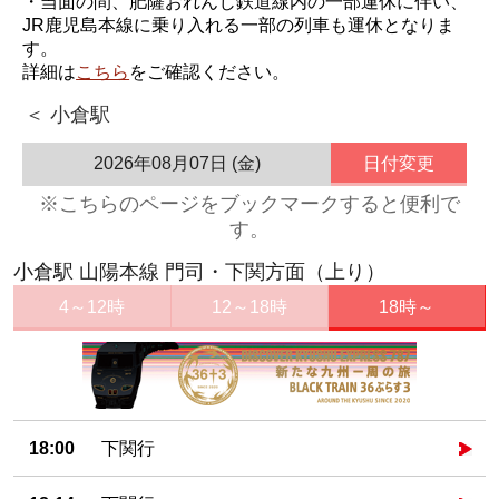
・当面の間、肥薩おれんじ鉄道線内の一部運休に伴い、
JR鹿児島本線に乗り入れる一部の列車も運休となりま
す。
詳細は
こちら
をご確認ください。
＜ 小倉駅
2026年08月07日 (金)
日付変更
※こちらのページをブックマークすると便利で
す。
小倉駅 山陽本線 門司・下関方面（上り）
4～12時
12～18時
18時～
18:00
下関行