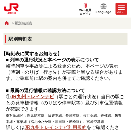
Web会員
Language
ログイン
駅別時刻表
駅別時刻表
【時刻表に関するお知らせ】
■ 列車の運行状況と本ページの表示について
臨時列車や事故等による変更のため、本ページの表示
（時刻・のりば・行き先）が実際と異なる場合がありま
す。ご乗車前に駅の案内も併せてご確認ください。
■ 最新の運行情報の確認方法について
①
JR九州トレインナビ
（駅ごとの運行状況）当日の駅ご
との発車標情報（のりばや停車駅等）及び列車位置情報
が確認できます。
※対応線区：鹿児島本線、日豊本線、長崎本線、佐世保線、香椎線、筑豊
本線・篠栗線（福北ゆたか線・原田線・若松線）、宮崎空港線
詳しくは
JR九州トレインナビ利用規約
をご確認くださ