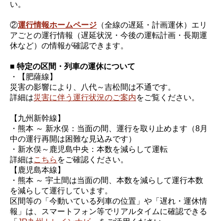
い。
②
運行情報ホームページ
（全線の遅延・計画運休）エリ
アごとの運行情報（遅延状況・今後の運転計画・長期運
休など）の情報が確認できます。
■ 特定の区間・列車の運休について
・【肥薩線】
災害の影響により、八代～吉松間は不通です。
詳細は
災害に伴う運行状況のご案内
をご覧ください。
【九州新幹線】
・熊本 ～ 新水俣：当面の間、運行を取り止めます（8月
中の運行再開は困難な見込みです）
・新水俣～鹿児島中央：本数を減らして運転
詳細は
こちら
をご確認ください。
【鹿児島本線】
・熊本 ～ 宇土間は当面の間、本数を減らして運行本数
を減らして運行しています。
区間等の「今動いている列車の位置」や「遅れ・運休情
報」は、スマートフォン等でリアルタイムに確認できる