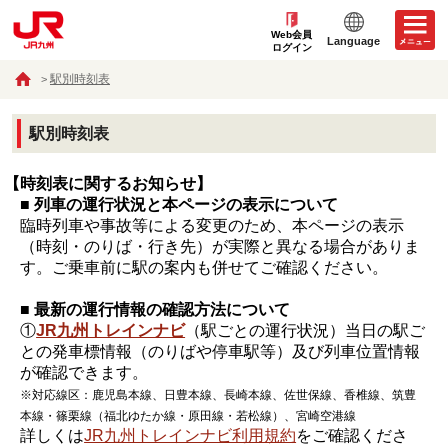
Web会員
Language
ログイン
駅別時刻表
駅別時刻表
【時刻表に関するお知らせ】
■ 列車の運行状況と本ページの表示について
臨時列車や事故等による変更のため、本ページの表示
（時刻・のりば・行き先）が実際と異なる場合がありま
す。ご乗車前に駅の案内も併せてご確認ください。
■ 最新の運行情報の確認方法について
①
JR九州トレインナビ
（駅ごとの運行状況）当日の駅ご
との発車標情報（のりばや停車駅等）及び列車位置情報
が確認できます。
※対応線区：鹿児島本線、日豊本線、長崎本線、佐世保線、香椎線、筑豊
本線・篠栗線（福北ゆたか線・原田線・若松線）、宮崎空港線
詳しくは
JR九州トレインナビ利用規約
をご確認くださ