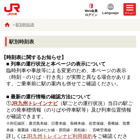
Web会員
Language
ログイン
駅別時刻表
駅別時刻表
【時刻表に関するお知らせ】
■ 列車の運行状況と本ページの表示について
臨時列車や事故等による変更のため、本ページの表示
（時刻・のりば・行き先）が実際と異なる場合がありま
す。ご乗車前に駅の案内も併せてご確認ください。
■ 最新の運行情報の確認方法について
①
JR九州トレインナビ
（駅ごとの運行状況）当日の駅ご
との発車標情報（のりばや停車駅等）及び列車位置情報
が確認できます。
※対応線区：鹿児島本線、日豊本線、長崎本線、佐世保線、香椎線、筑豊
本線・篠栗線（福北ゆたか線・原田線・若松線）、宮崎空港線
詳しくは
JR九州トレインナビ利用規約
をご確認くださ