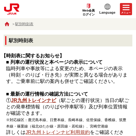
Web会員
Language
ログイン
駅別時刻表
駅別時刻表
【時刻表に関するお知らせ】
■ 列車の運行状況と本ページの表示について
臨時列車や事故等による変更のため、本ページの表示
（時刻・のりば・行き先）が実際と異なる場合がありま
す。ご乗車前に駅の案内も併せてご確認ください。
■ 最新の運行情報の確認方法について
①
JR九州トレインナビ
（駅ごとの運行状況）当日の駅ご
との発車標情報（のりばや停車駅等）及び列車位置情報
が確認できます。
※対応線区：鹿児島本線、日豊本線、長崎本線、佐世保線、香椎線、筑豊
本線・篠栗線（福北ゆたか線・原田線・若松線）、宮崎空港線
詳しくは
JR九州トレインナビ利用規約
をご確認くださ