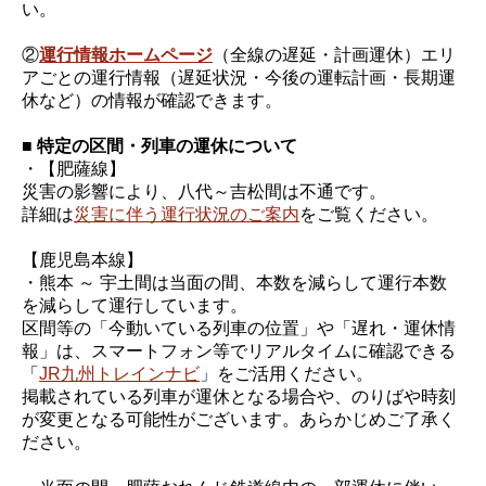
い。
②
運行情報ホームページ
（全線の遅延・計画運休）エリ
アごとの運行情報（遅延状況・今後の運転計画・長期運
休など）の情報が確認できます。
■ 特定の区間・列車の運休について
・【肥薩線】
災害の影響により、八代～吉松間は不通です。
詳細は
災害に伴う運行状況のご案内
をご覧ください。
【鹿児島本線】
・熊本 ～ 宇土間は当面の間、本数を減らして運行本数
を減らして運行しています。
区間等の「今動いている列車の位置」や「遅れ・運休情
報」は、スマートフォン等でリアルタイムに確認できる
「
JR九州トレインナビ
」をご活用ください。
掲載されている列車が運休となる場合や、のりばや時刻
が変更となる可能性がございます。あらかじめご了承く
ださい。