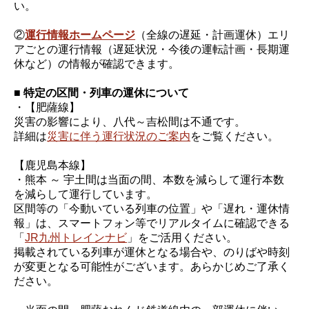
い。
②
運行情報ホームページ
（全線の遅延・計画運休）エリ
アごとの運行情報（遅延状況・今後の運転計画・長期運
休など）の情報が確認できます。
■ 特定の区間・列車の運休について
・【肥薩線】
災害の影響により、八代～吉松間は不通です。
詳細は
災害に伴う運行状況のご案内
をご覧ください。
【鹿児島本線】
・熊本 ～ 宇土間は当面の間、本数を減らして運行本数
を減らして運行しています。
区間等の「今動いている列車の位置」や「遅れ・運休情
報」は、スマートフォン等でリアルタイムに確認できる
「
JR九州トレインナビ
」をご活用ください。
掲載されている列車が運休となる場合や、のりばや時刻
が変更となる可能性がございます。あらかじめご了承く
ださい。