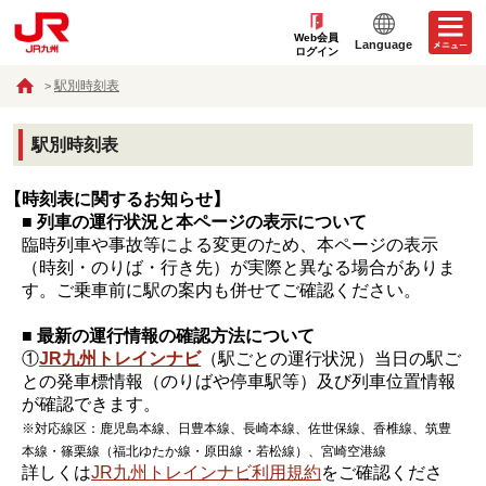
Web会員
Language
ログイン
駅別時刻表
駅別時刻表
【時刻表に関するお知らせ】
■ 列車の運行状況と本ページの表示について
臨時列車や事故等による変更のため、本ページの表示
（時刻・のりば・行き先）が実際と異なる場合がありま
す。ご乗車前に駅の案内も併せてご確認ください。
■ 最新の運行情報の確認方法について
①
JR九州トレインナビ
（駅ごとの運行状況）当日の駅ご
との発車標情報（のりばや停車駅等）及び列車位置情報
が確認できます。
※対応線区：鹿児島本線、日豊本線、長崎本線、佐世保線、香椎線、筑豊
本線・篠栗線（福北ゆたか線・原田線・若松線）、宮崎空港線
詳しくは
JR九州トレインナビ利用規約
をご確認くださ