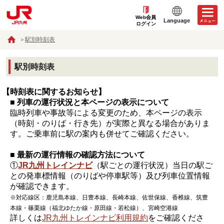
Web会員
Language
ログイン
駅別時刻表
駅別時刻表
【時刻表に関するお知らせ】
■ 列車の運行状況と本ページの表示について
臨時列車や事故等による変更のため、本ページの表示
（時刻・のりば・行き先）が実際と異なる場合がありま
す。ご乗車前に駅の案内も併せてご確認ください。
■ 最新の運行情報の確認方法について
①
JR九州トレインナビ
（駅ごとの運行状況）当日の駅ご
との発車標情報（のりばや停車駅等）及び列車位置情報
が確認できます。
※対応線区：鹿児島本線、日豊本線、長崎本線、佐世保線、香椎線、筑豊
本線・篠栗線（福北ゆたか線・原田線・若松線）、宮崎空港線
詳しくは
JR九州トレインナビ利用規約
をご確認くださ