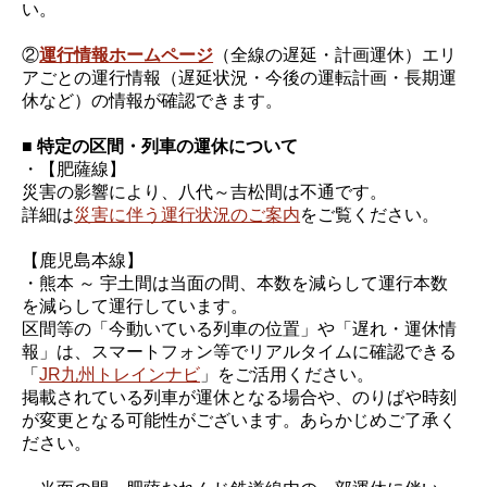
い。
②
運行情報ホームページ
（全線の遅延・計画運休）エリ
アごとの運行情報（遅延状況・今後の運転計画・長期運
休など）の情報が確認できます。
■ 特定の区間・列車の運休について
・【肥薩線】
災害の影響により、八代～吉松間は不通です。
詳細は
災害に伴う運行状況のご案内
をご覧ください。
【鹿児島本線】
・熊本 ～ 宇土間は当面の間、本数を減らして運行本数
を減らして運行しています。
区間等の「今動いている列車の位置」や「遅れ・運休情
報」は、スマートフォン等でリアルタイムに確認できる
「
JR九州トレインナビ
」をご活用ください。
掲載されている列車が運休となる場合や、のりばや時刻
が変更となる可能性がございます。あらかじめご了承く
ださい。