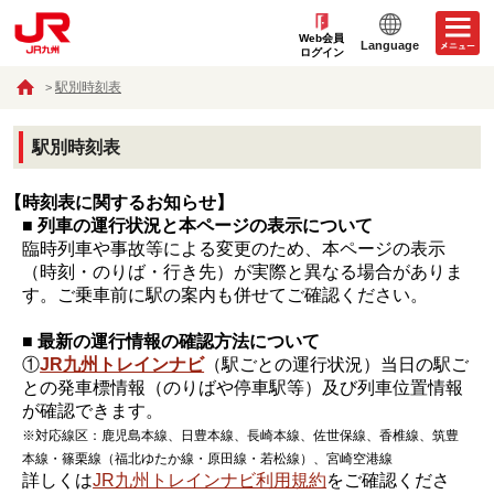
Web会員
Language
ログイン
駅別時刻表
駅別時刻表
【時刻表に関するお知らせ】
■ 列車の運行状況と本ページの表示について
臨時列車や事故等による変更のため、本ページの表示
（時刻・のりば・行き先）が実際と異なる場合がありま
す。ご乗車前に駅の案内も併せてご確認ください。
■ 最新の運行情報の確認方法について
①
JR九州トレインナビ
（駅ごとの運行状況）当日の駅ご
との発車標情報（のりばや停車駅等）及び列車位置情報
が確認できます。
※対応線区：鹿児島本線、日豊本線、長崎本線、佐世保線、香椎線、筑豊
本線・篠栗線（福北ゆたか線・原田線・若松線）、宮崎空港線
詳しくは
JR九州トレインナビ利用規約
をご確認くださ