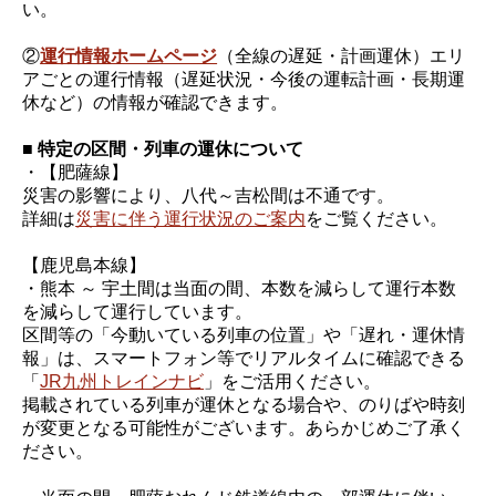
い。
②
運行情報ホームページ
（全線の遅延・計画運休）エリ
アごとの運行情報（遅延状況・今後の運転計画・長期運
休など）の情報が確認できます。
■ 特定の区間・列車の運休について
・【肥薩線】
災害の影響により、八代～吉松間は不通です。
詳細は
災害に伴う運行状況のご案内
をご覧ください。
【鹿児島本線】
・熊本 ～ 宇土間は当面の間、本数を減らして運行本数
を減らして運行しています。
区間等の「今動いている列車の位置」や「遅れ・運休情
報」は、スマートフォン等でリアルタイムに確認できる
「
JR九州トレインナビ
」をご活用ください。
掲載されている列車が運休となる場合や、のりばや時刻
が変更となる可能性がございます。あらかじめご了承く
ださい。