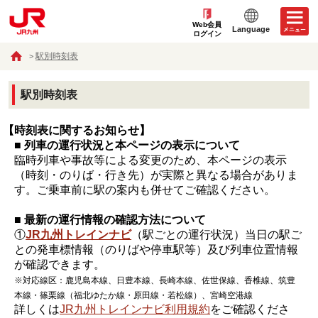
Web会員
Language
ログイン
駅別時刻表
駅別時刻表
【時刻表に関するお知らせ】
■ 列車の運行状況と本ページの表示について
臨時列車や事故等による変更のため、本ページの表示
（時刻・のりば・行き先）が実際と異なる場合がありま
す。ご乗車前に駅の案内も併せてご確認ください。
■ 最新の運行情報の確認方法について
①
JR九州トレインナビ
（駅ごとの運行状況）当日の駅ご
との発車標情報（のりばや停車駅等）及び列車位置情報
が確認できます。
※対応線区：鹿児島本線、日豊本線、長崎本線、佐世保線、香椎線、筑豊
本線・篠栗線（福北ゆたか線・原田線・若松線）、宮崎空港線
詳しくは
JR九州トレインナビ利用規約
をご確認くださ