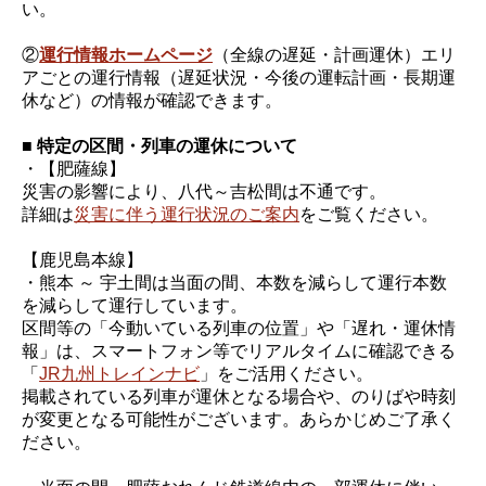
い。
②
運行情報ホームページ
（全線の遅延・計画運休）エリ
アごとの運行情報（遅延状況・今後の運転計画・長期運
休など）の情報が確認できます。
■ 特定の区間・列車の運休について
・【肥薩線】
災害の影響により、八代～吉松間は不通です。
詳細は
災害に伴う運行状況のご案内
をご覧ください。
【鹿児島本線】
・熊本 ～ 宇土間は当面の間、本数を減らして運行本数
を減らして運行しています。
区間等の「今動いている列車の位置」や「遅れ・運休情
報」は、スマートフォン等でリアルタイムに確認できる
「
JR九州トレインナビ
」をご活用ください。
掲載されている列車が運休となる場合や、のりばや時刻
が変更となる可能性がございます。あらかじめご了承く
ださい。