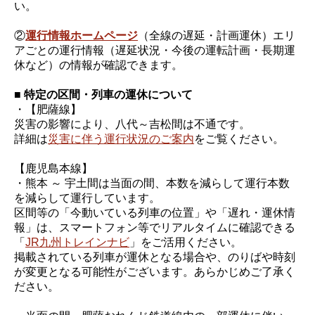
い。
②
運行情報ホームページ
（全線の遅延・計画運休）エリ
アごとの運行情報（遅延状況・今後の運転計画・長期運
休など）の情報が確認できます。
■ 特定の区間・列車の運休について
・【肥薩線】
災害の影響により、八代～吉松間は不通です。
詳細は
災害に伴う運行状況のご案内
をご覧ください。
【鹿児島本線】
・熊本 ～ 宇土間は当面の間、本数を減らして運行本数
を減らして運行しています。
区間等の「今動いている列車の位置」や「遅れ・運休情
報」は、スマートフォン等でリアルタイムに確認できる
「
JR九州トレインナビ
」をご活用ください。
掲載されている列車が運休となる場合や、のりばや時刻
が変更となる可能性がございます。あらかじめご了承く
ださい。