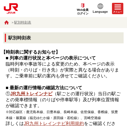
Web会員
Language
ログイン
駅別時刻表
駅別時刻表
【時刻表に関するお知らせ】
■ 列車の運行状況と本ページの表示について
臨時列車や事故等による変更のため、本ページの表示
（時刻・のりば・行き先）が実際と異なる場合がありま
す。ご乗車前に駅の案内も併せてご確認ください。
■ 最新の運行情報の確認方法について
①
JR九州トレインナビ
（駅ごとの運行状況）当日の駅ご
との発車標情報（のりばや停車駅等）及び列車位置情報
が確認できます。
※対応線区：鹿児島本線、日豊本線、長崎本線、佐世保線、香椎線、筑豊
本線・篠栗線（福北ゆたか線・原田線・若松線）、宮崎空港線
詳しくは
JR九州トレインナビ利用規約
をご確認くださ