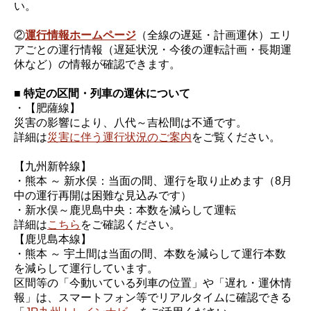
い。
②
運行情報ホームページ
（全線の遅延・計画運休）エリ
アごとの運行情報（遅延状況・今後の運転計画・長期運
休など）の情報が確認できます。
■ 特定の区間・列車の運休について
・【肥薩線】
災害の影響により、八代～吉松間は不通です。
詳細は
災害に伴う運行状況のご案内
をご覧ください。
【九州新幹線】
・熊本 ～ 新水俣：当面の間、運行を取り止めます（8月
中の運行再開は困難な見込みです）
・新水俣～鹿児島中央：本数を減らして運転
詳細は
こちら
をご確認ください。
【鹿児島本線】
・熊本 ～ 宇土間は当面の間、本数を減らして運行本数
を減らして運行しています。
区間等の「今動いている列車の位置」や「遅れ・運休情
報」は、スマートフォン等でリアルタイムに確認できる