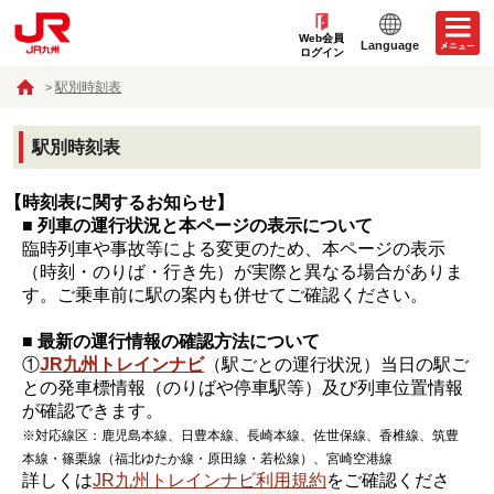
Web会員
Language
ログイン
駅別時刻表
駅別時刻表
【時刻表に関するお知らせ】
■ 列車の運行状況と本ページの表示について
臨時列車や事故等による変更のため、本ページの表示
（時刻・のりば・行き先）が実際と異なる場合がありま
す。ご乗車前に駅の案内も併せてご確認ください。
■ 最新の運行情報の確認方法について
①
JR九州トレインナビ
（駅ごとの運行状況）当日の駅ご
との発車標情報（のりばや停車駅等）及び列車位置情報
が確認できます。
※対応線区：鹿児島本線、日豊本線、長崎本線、佐世保線、香椎線、筑豊
本線・篠栗線（福北ゆたか線・原田線・若松線）、宮崎空港線
詳しくは
JR九州トレインナビ利用規約
をご確認くださ