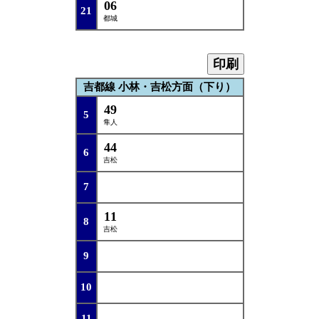
06
21
都城
印刷
吉都線 小林・吉松方面（下り）
49
5
隼人
44
6
吉松
7
11
8
吉松
9
10
11