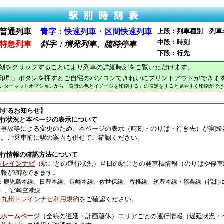
普通列車
青字：快速列車・区間快速列車
上段：列車種別 列車
中段：時刻
特急列車
斜字：増発列車、臨時停車
下段：行先
刻をクリックすることにより列車の詳細時刻をご覧いただけます。
印刷」ボタンを押すとご自宅のパソコンできれいにプリントアウトができま
インターネットオプションから「背景の色とイメージを印刷する」の設定をすると見やすく印刷ができ
関するお知らせ】
運行状況と本ページの表示について
や事故等による変更のため、本ページの表示（時刻・のりば・行き先）が実際
す。ご乗車前に駅の案内も併せてご確認ください。
運行情報の確認方法について
トレインナビ
（駅ごとの運行状況）当日の駅ごとの発車標情報（のりばや停車
情報が確認できます。
：鹿児島本線、日豊本線、長崎本線、佐世保線、香椎線、筑豊本線・篠栗線（福北
）、宮崎空港線
JR九州トレインナビ利用規約
をご確認ください。
報ホームページ
（全線の遅延・計画運休）エリアごとの運行情報（遅延状況・