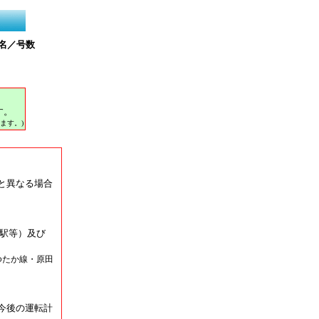
名／号数
す。
ます。)
と異なる場合
駅等）及び
ゆたか線・原田
今後の運転計