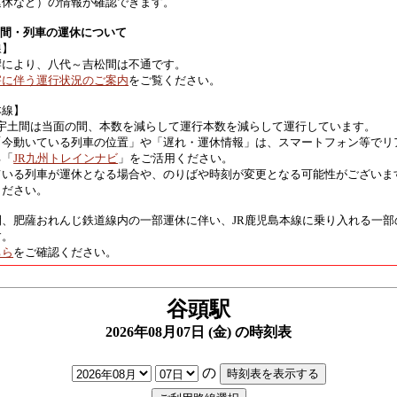
運休など）の情報が確認できます。
区間・列車の運休について
線】
響により、八代～吉松間は不通です。
害に伴う運行状況のご案内
をご覧ください。
本線】
 宇土間は当面の間、本数を減らして運行本数を減らして運行しています。
「今動いている列車の位置」や「遅れ・運休情報」は、スマートフォン等でリ
る「
JR九州トレインナビ
」をご活用ください。
ている列車が運休となる場合や、のりばや時刻が変更となる可能性がございま
ください。
間、肥薩おれんじ鉄道線内の一部運休に伴い、JR鹿児島本線に乗り入れる一部
す。
ちら
をご確認ください。
谷頭駅
2026年08月07日 (金) の時刻表
の