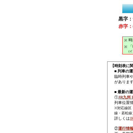
黒字：
赤字：
時
※
「
※
(
【時刻表に
■ 列車の
臨時列車
がありま
■ 最新の
①
JR九州
列車位置
※対応線区
線・若松線
詳しくは
②
運行情