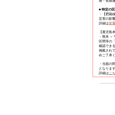
画・長期
■ 特定の
・【肥薩
災害の影
詳細は
災
【鹿児島
・熊本 ～
区間等の
確認でき
掲載され
めご了承
・当面の
となりま
詳細は
こ