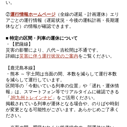
い。
②
運行情報ホームページ
（全線の遅延・計画運休）エリ
アごとの運行情報（遅延状況・今後の運転計画・長期運
休など）の情報が確認できます。
■ 特定の区間・列車の運休について
・【肥薩線】
災害の影響により、八代～吉松間は不通です。
詳細は
災害に伴う運行状況のご案内
をご覧ください。
【鹿児島本線】
・熊本 ～ 宇土間は当面の間、本数を減らして運行本数
を減らして運行しています。
区間等の「今動いている列車の位置」や「遅れ・運休情
報」は、スマートフォン等でリアルタイムに確認できる
「
JR九州トレインナビ
」をご活用ください。
掲載されている列車が運休となる場合や、のりばや時刻
が変更となる可能性がございます。あらかじめご了承く
ださい。