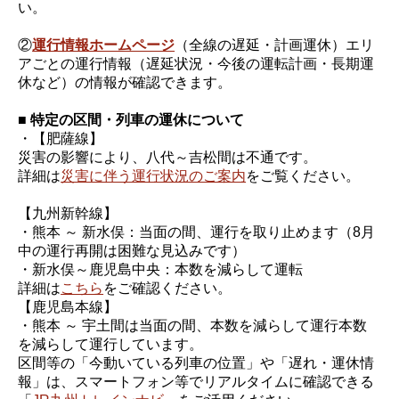
い。
②
運行情報ホームページ
（全線の遅延・計画運休）エリ
アごとの運行情報（遅延状況・今後の運転計画・長期運
休など）の情報が確認できます。
■ 特定の区間・列車の運休について
・【肥薩線】
災害の影響により、八代～吉松間は不通です。
詳細は
災害に伴う運行状況のご案内
をご覧ください。
【九州新幹線】
・熊本 ～ 新水俣：当面の間、運行を取り止めます（8月
中の運行再開は困難な見込みです）
・新水俣～鹿児島中央：本数を減らして運転
詳細は
こちら
をご確認ください。
【鹿児島本線】
・熊本 ～ 宇土間は当面の間、本数を減らして運行本数
を減らして運行しています。
区間等の「今動いている列車の位置」や「遅れ・運休情
報」は、スマートフォン等でリアルタイムに確認できる