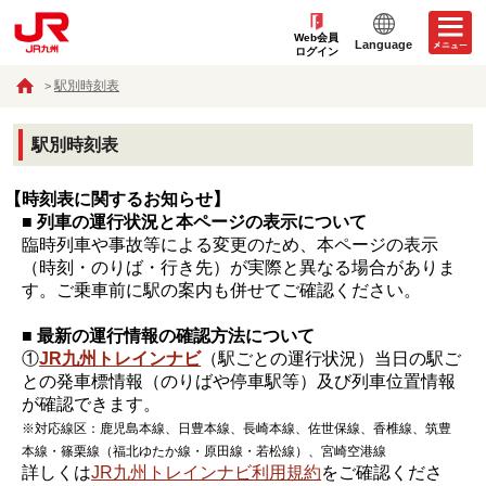
Web会員
Language
ログイン
駅別時刻表
駅別時刻表
【時刻表に関するお知らせ】
■ 列車の運行状況と本ページの表示について
臨時列車や事故等による変更のため、本ページの表示
（時刻・のりば・行き先）が実際と異なる場合がありま
す。ご乗車前に駅の案内も併せてご確認ください。
■ 最新の運行情報の確認方法について
①
JR九州トレインナビ
（駅ごとの運行状況）当日の駅ご
との発車標情報（のりばや停車駅等）及び列車位置情報
が確認できます。
※対応線区：鹿児島本線、日豊本線、長崎本線、佐世保線、香椎線、筑豊
本線・篠栗線（福北ゆたか線・原田線・若松線）、宮崎空港線
詳しくは
JR九州トレインナビ利用規約
をご確認くださ