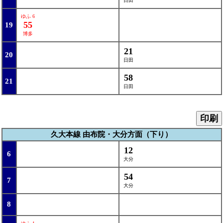
日田
ゆふ 6
55
19
博多
21
20
日田
58
21
日田
印刷
久大本線 由布院・大分方面（下り）
12
6
大分
54
7
大分
8