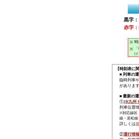
黒字：
赤字：
時
※
「
※
(
【時刻表に
■ 列車の
臨時列車
がありま
■ 最新の
①
JR九州
列車位置
※対応線区
線・若松線
詳しくは
②
運行情