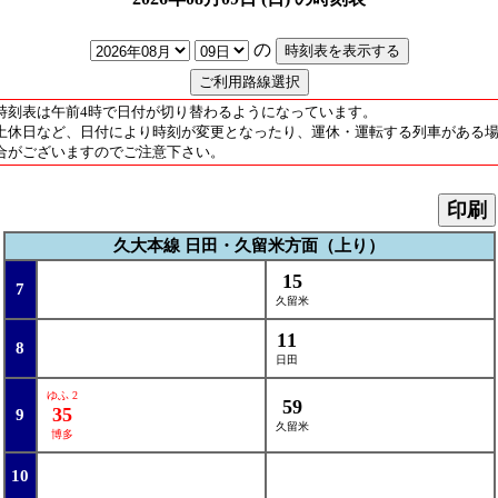
の
時刻表は午前4時で日付が切り替わるようになっています。
土休日など、日付により時刻が変更となったり、運休・運転する列車がある
合がございますのでご注意下さい。
印刷
久大本線 日田・久留米方面（上り）
15
7
久留米
11
8
日田
ゆふ 2
59
35
9
久留米
博多
10