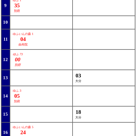
ゆふ 1
35
9
別府
10
ゆふいんの森 1
04
11
由布院
ゆふ 73
00
12
別府
03
13
大分
ゆふ 3
05
14
別府
18
15
大分
ゆふいんの森 5
24
16