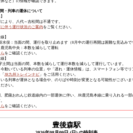
運休など）の情報が確認できます。
区間・列車の運休について
線】
響により、八代～吉松間は不通です。
害に伴う運行状況のご案内
をご覧ください。
幹線】
 新水俣：当面の間、運行を取り止めます（8月中の運行再開は困難な見込みで
～鹿児島中央：本数を減らして運転
ちら
をご確認ください。
本線】
 宇土間は当面の間、本数を減らして運行本数を減らして運行しています。
「今動いている列車の位置」や「遅れ・運休情報」は、スマートフォン等でリ
る「
JR九州トレインナビ
」をご活用ください。
ている列車が運休となる場合や、のりばや時刻が変更となる可能性がございま
ください。
間、肥薩おれんじ鉄道線内の一部運休に伴い、JR鹿児島本線に乗り入れる一部
す。
ちら
をご確認ください。
豊後森駅
2026年08月09日 (日) の時刻表