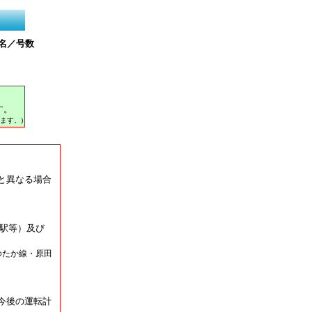
名／号数
す。
ます。)
と異なる場合
駅等）及び
ゆたか線・原田
今後の運転計