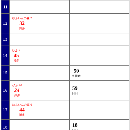
11
ゆふいんの森 2
32
12
博多
13
ゆふ 4
45
14
博多
50
15
久留米
ゆふ 74
59
24
16
日田
博多
ゆふいんの森 6
44
17
博多
18
18