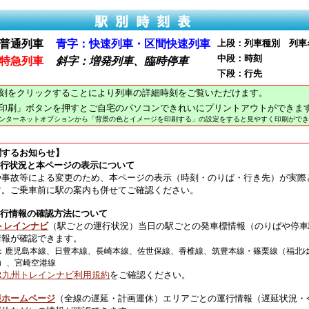
普通列車
青字：快速列車・区間快速列車
上段：列車種別 列車
中段：時刻
特急列車
斜字：増発列車、臨時停車
下段：行先
刻をクリックすることにより列車の詳細時刻をご覧いただけます。
印刷」ボタンを押すとご自宅のパソコンできれいにプリントアウトができま
インターネットオプションから「背景の色とイメージを印刷する」の設定をすると見やすく印刷ができ
関するお知らせ】
運行状況と本ページの表示について
や事故等による変更のため、本ページの表示（時刻・のりば・行き先）が実際
す。ご乗車前に駅の案内も併せてご確認ください。
運行情報の確認方法について
トレインナビ
（駅ごとの運行状況）当日の駅ごとの発車標情報（のりばや停車
情報が確認できます。
：鹿児島本線、日豊本線、長崎本線、佐世保線、香椎線、筑豊本線・篠栗線（福北
）、宮崎空港線
JR九州トレインナビ利用規約
をご確認ください。
報ホームページ
（全線の遅延・計画運休）エリアごとの運行情報（遅延状況・