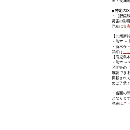
画・長期
■ 特定の
・【肥薩
災害の影
詳細は
災
【九州新
・熊本 ～
・新水俣
詳細は
こ
【鹿児島
・熊本 ～
区間等の
確認でき
掲載され
めご了承
・当面の
となりま
詳細は
こ