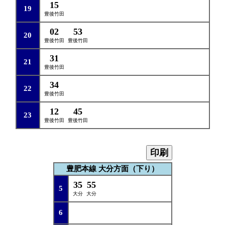
15
19
豊後竹田
02
53
20
豊後竹田
豊後竹田
31
21
豊後竹田
34
22
豊後竹田
12
45
23
豊後竹田
豊後竹田
印刷
豊肥本線 大分方面（下り）
35
55
5
大分
大分
6