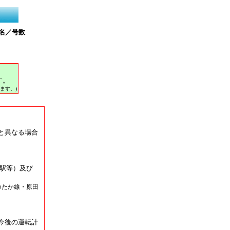
名／号数
す。
ます。)
と異なる場合
駅等）及び
ゆたか線・原田
今後の運転計