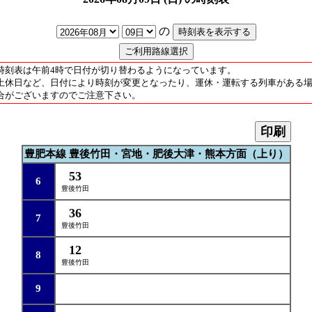
の
時刻表は午前4時で日付が切り替わるようになっています。
土休日など、日付により時刻が変更となったり、運休・運転する列車がある
合がございますのでご注意下さい。
印刷
豊肥本線 豊後竹田・宮地・肥後大津・熊本方面（上り）
53
6
豊後竹田
36
7
豊後竹田
12
8
豊後竹田
9