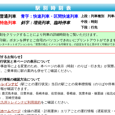
普通列車
青字：快速列車・区間快速列車
上段：列車種別 列車
中段：時刻
特急列車
斜字：増発列車、臨時停車
下段：行先
刻をクリックすることにより列車の詳細時刻をご覧いただけます。
印刷」ボタンを押すとご自宅のパソコンできれいにプリントアウトができま
インターネットオプションから「背景の色とイメージを印刷する」の設定をすると見やすく印刷ができ
関するお知らせ】
運行状況と本ページの表示について
や事故等による変更のため、本ページの表示（時刻・のりば・行き先）が実際
す。ご乗車前に駅の案内も併せてご確認ください。
運行情報の確認方法について
トレインナビ
（駅ごとの運行状況）当日の駅ごとの発車標情報（のりばや停車
情報が確認できます。
：鹿児島本線、日豊本線、長崎本線、佐世保線、香椎線、筑豊本線・篠栗線（福北
）、宮崎空港線
JR九州トレインナビ利用規約
をご確認ください。
報ホームページ
（全線の遅延・計画運休）エリアごとの運行情報（遅延状況・