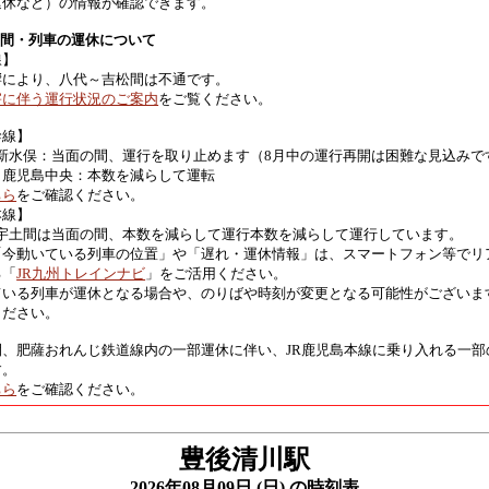
運休など）の情報が確認できます。
区間・列車の運休について
線】
響により、八代～吉松間は不通です。
害に伴う運行状況のご案内
をご覧ください。
幹線】
 新水俣：当面の間、運行を取り止めます（8月中の運行再開は困難な見込みで
～鹿児島中央：本数を減らして運転
ちら
をご確認ください。
本線】
 宇土間は当面の間、本数を減らして運行本数を減らして運行しています。
「今動いている列車の位置」や「遅れ・運休情報」は、スマートフォン等でリ
る「
JR九州トレインナビ
」をご活用ください。
ている列車が運休となる場合や、のりばや時刻が変更となる可能性がございま
ください。
間、肥薩おれんじ鉄道線内の一部運休に伴い、JR鹿児島本線に乗り入れる一部
す。
ちら
をご確認ください。
豊後清川駅
2026年08月09日 (日) の時刻表