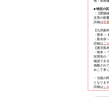
画・長期
■ 特定の
・【肥薩
災害の影
詳細は
災
【九州新
・熊本 ～
・新水俣
詳細は
こ
【鹿児島
・熊本 ～
区間等の
確認でき
掲載され
めご了承
・当面の
となりま
詳細は
こ