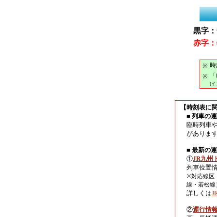
黒字：
赤字：
時
※
「
※
(
【時刻表に
■ 列車の
臨時列車
がありま
■ 最新の
①
JR九州
列車位置
※対応線区
線・若松線
詳しくは
②
運行情