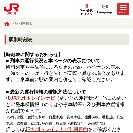
Web会員
Language
ログイン
駅別時刻表
駅別時刻表
【時刻表に関するお知らせ】
■ 列車の運行状況と本ページの表示について
臨時列車や事故等による変更のため、本ページの表示
（時刻・のりば・行き先）が実際と異なる場合がありま
す。ご乗車前に駅の案内も併せてご確認ください。
■ 最新の運行情報の確認方法について
①
JR九州トレインナビ
（駅ごとの運行状況）当日の駅ご
との発車標情報（のりばや停車駅等）及び列車位置情報
が確認できます。
※対応線区：鹿児島本線、日豊本線、長崎本線、佐世保線、香椎線、筑豊
本線・篠栗線（福北ゆたか線・原田線・若松線）、宮崎空港線
詳しくは
JR九州トレインナビ利用規約
をご確認くださ