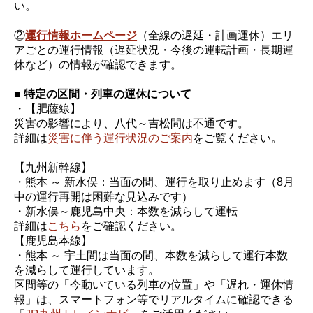
い。
②
運行情報ホームページ
（全線の遅延・計画運休）エリ
アごとの運行情報（遅延状況・今後の運転計画・長期運
休など）の情報が確認できます。
■ 特定の区間・列車の運休について
・【肥薩線】
災害の影響により、八代～吉松間は不通です。
詳細は
災害に伴う運行状況のご案内
をご覧ください。
【九州新幹線】
・熊本 ～ 新水俣：当面の間、運行を取り止めます（8月
中の運行再開は困難な見込みです）
・新水俣～鹿児島中央：本数を減らして運転
詳細は
こちら
をご確認ください。
【鹿児島本線】
・熊本 ～ 宇土間は当面の間、本数を減らして運行本数
を減らして運行しています。
区間等の「今動いている列車の位置」や「遅れ・運休情
報」は、スマートフォン等でリアルタイムに確認できる