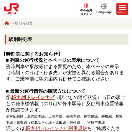
Web会員
Language
ログイン
駅別時刻表
駅別時刻表
【時刻表に関するお知らせ】
■ 列車の運行状況と本ページの表示について
臨時列車や事故等による変更のため、本ページの表示
（時刻・のりば・行き先）が実際と異なる場合がありま
す。ご乗車前に駅の案内も併せてご確認ください。
■ 最新の運行情報の確認方法について
①
JR九州トレインナビ
（駅ごとの運行状況）当日の駅ご
との発車標情報（のりばや停車駅等）及び列車位置情報
が確認できます。
※対応線区：鹿児島本線、日豊本線、長崎本線、佐世保線、香椎線、筑豊
本線・篠栗線（福北ゆたか線・原田線・若松線）、宮崎空港線
詳しくは
JR九州トレインナビ利用規約
をご確認くださ