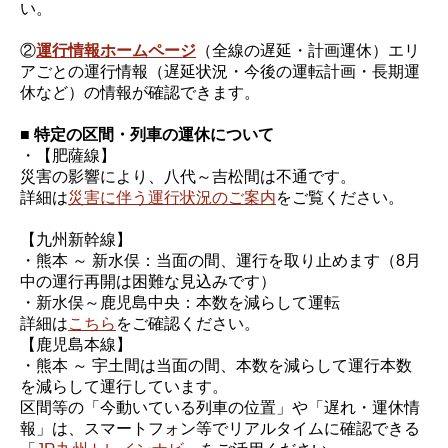
い。
②
運行情報ホームページ
（全線の遅延・計画運休）エリ
アごとの運行情報（遅延状況・今後の運転計画・長期運
休など）の情報が確認できます。
■ 特定の区間・列車の運休について
・【肥薩線】
災害の影響により、八代～吉松間は不通です。
詳細は
災害に伴う運行状況のご案内
をご覧ください。
【九州新幹線】
・熊本 ～ 新水俣：当面の間、運行を取り止めます（8月
中の運行再開は困難な見込みです）
・新水俣～鹿児島中央：本数を減らして運転
詳細は
こちら
をご確認ください。
【鹿児島本線】
・熊本 ～ 宇土間は当面の間、本数を減らして運行本数
を減らして運行しています。
区間等の「今動いている列車の位置」や「遅れ・運休情
報」は、スマートフォン等でリアルタイムに確認できる