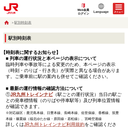
Web会員
Language
ログイン
駅別時刻表
駅別時刻表
【時刻表に関するお知らせ】
■ 列車の運行状況と本ページの表示について
臨時列車や事故等による変更のため、本ページの表示
（時刻・のりば・行き先）が実際と異なる場合がありま
す。ご乗車前に駅の案内も併せてご確認ください。
■ 最新の運行情報の確認方法について
①
JR九州トレインナビ
（駅ごとの運行状況）当日の駅ご
との発車標情報（のりばや停車駅等）及び列車位置情報
が確認できます。
※対応線区：鹿児島本線、日豊本線、長崎本線、佐世保線、香椎線、筑豊
本線・篠栗線（福北ゆたか線・原田線・若松線）、宮崎空港線
詳しくは
JR九州トレインナビ利用規約
をご確認くださ