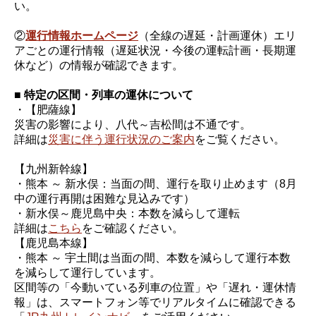
い。
②
運行情報ホームページ
（全線の遅延・計画運休）エリ
アごとの運行情報（遅延状況・今後の運転計画・長期運
休など）の情報が確認できます。
■ 特定の区間・列車の運休について
・【肥薩線】
災害の影響により、八代～吉松間は不通です。
詳細は
災害に伴う運行状況のご案内
をご覧ください。
【九州新幹線】
・熊本 ～ 新水俣：当面の間、運行を取り止めます（8月
中の運行再開は困難な見込みです）
・新水俣～鹿児島中央：本数を減らして運転
詳細は
こちら
をご確認ください。
【鹿児島本線】
・熊本 ～ 宇土間は当面の間、本数を減らして運行本数
を減らして運行しています。
区間等の「今動いている列車の位置」や「遅れ・運休情
報」は、スマートフォン等でリアルタイムに確認できる