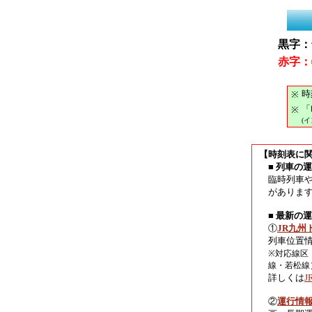
黒字：
赤字：
時
※
「
※
(
【時刻表に
■ 列車の
臨時列車
がありま
■ 最新の
①
JR九州
列車位置
※対応線区
線・若松線
詳しくは
②
運行情