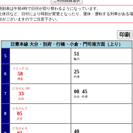
時刻表は午前4時で日付が切り替わるようになっています。
土休日など、日付により時刻が変更となったり、運休・運転する列車がある
合がございますのでご注意下さい。
印刷
日豊本線 大分・別府・行橋・小倉・門司港方面（上り）
51
5
亀川
ソニック 12
25
58
6
中津
博多
にちりん 102
08
45
33
7
大分
中津
大分
にちりん 2
05
8
大分
にちりん 4
40