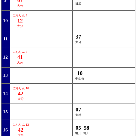
07
9
日出
大分
にちりん 6
12
10
大分
37
11
大分
にちりん 8
41
12
大分
10
13
中山香
にちりん 10
42
14
大分
07
15
大神
にちりん 12
05
58
42
16
亀川
亀川
大分