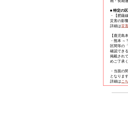
画・長期
■ 特定の
・【肥薩
災害の影
詳細は
災
【鹿児島
・熊本 ～
区間等の
確認でき
掲載され
めご了承
・当面の
となりま
詳細は
こ