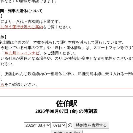
運休など）の情報が確認できます。
区間・列車の運休について
線】
響により、八代～吉松間は不通です。
害に伴う運行状況のご案内
をご覧ください。
本線】
 宇土間は当面の間、本数を減らして運行本数を減らして運行しています。
「今動いている列車の位置」や「遅れ・運休情報」は、スマートフォン等でリ
る「
JR九州トレインナビ
」をご活用ください。
ている列車が運休となる場合や、のりばや時刻が変更となる可能性がございま
ください。
間、肥薩おれんじ鉄道線内の一部運休に伴い、JR鹿児島本線に乗り入れる一部
す。
ちら
をご確認ください。
佐伯駅
2026年08月07日 (金) の時刻表
の