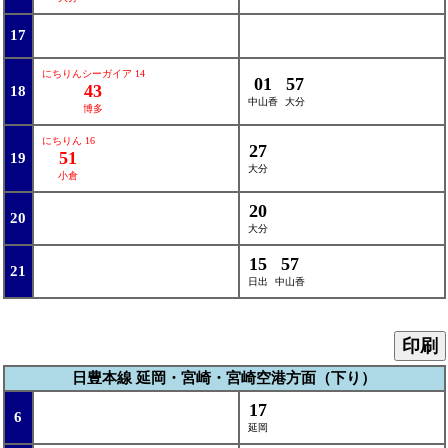
17
にちりんシーガイア 14
01
57
43
18
中山香
大分
博多
にちりん 16
27
51
19
大分
小倉
20
20
大分
15
57
21
日出
中山香
印刷
日豊本線 延岡・宮崎・宮崎空港方面（下り）
17
6
延岡