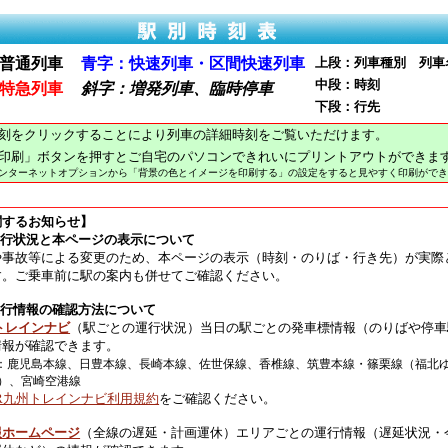
普通列車
青字：快速列車・区間快速列車
上段：列車種別 列車
中段：時刻
特急列車
斜字：増発列車、臨時停車
下段：行先
刻をクリックすることにより列車の詳細時刻をご覧いただけます。
印刷」ボタンを押すとご自宅のパソコンできれいにプリントアウトができま
インターネットオプションから「背景の色とイメージを印刷する」の設定をすると見やすく印刷ができ
関するお知らせ】
運行状況と本ページの表示について
や事故等による変更のため、本ページの表示（時刻・のりば・行き先）が実際
す。ご乗車前に駅の案内も併せてご確認ください。
運行情報の確認方法について
トレインナビ
（駅ごとの運行状況）当日の駅ごとの発車標情報（のりばや停車
情報が確認できます。
：鹿児島本線、日豊本線、長崎本線、佐世保線、香椎線、筑豊本線・篠栗線（福北
）、宮崎空港線
JR九州トレインナビ利用規約
をご確認ください。
報ホームページ
（全線の遅延・計画運休）エリアごとの運行情報（遅延状況・