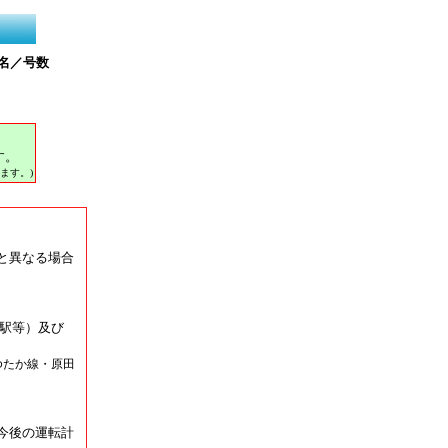
名／号数
す。
ます。)
と異なる場合
駅等）及び
ゆたか線・原田
今後の運転計