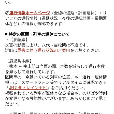
い。
②
運行情報ホームページ
（全線の遅延・計画運休）エリ
アごとの運行情報（遅延状況・今後の運転計画・長期運
休など）の情報が確認できます。
■ 特定の区間・列車の運休について
・【肥薩線】
災害の影響により、八代～吉松間は不通です。
詳細は
災害に伴う運行状況のご案内
をご覧ください。
【鹿児島本線】
・熊本 ～ 宇土間は当面の間、本数を減らして運行本数
を減らして運行しています。
区間等の「今動いている列車の位置」や「遅れ・運休情
報」は、スマートフォン等でリアルタイムに確認できる
「
JR九州トレインナビ
」をご活用ください。
掲載されている列車が運休となる場合や、のりばや時刻
が変更となる可能性がございます。あらかじめご了承く
ださい。