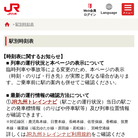
Web会員
Language
ログイン
駅別時刻表
駅別時刻表
【時刻表に関するお知らせ】
■ 列車の運行状況と本ページの表示について
臨時列車や事故等による変更のため、本ページの表示
（時刻・のりば・行き先）が実際と異なる場合がありま
す。ご乗車前に駅の案内も併せてご確認ください。
■ 最新の運行情報の確認方法について
①
JR九州トレインナビ
（駅ごとの運行状況）当日の駅ご
との発車標情報（のりばや停車駅等）及び列車位置情報
が確認できます。
※対応線区：鹿児島本線、日豊本線、長崎本線、佐世保線、香椎線、筑豊
本線・篠栗線（福北ゆたか線・原田線・若松線）、宮崎空港線
詳しくは
JR九州トレインナビ利用規約
をご確認くださ