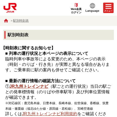
Web会員
Language
ログイン
駅別時刻表
駅別時刻表
【時刻表に関するお知らせ】
■ 列車の運行状況と本ページの表示について
臨時列車や事故等による変更のため、本ページの表示
（時刻・のりば・行き先）が実際と異なる場合がありま
す。ご乗車前に駅の案内も併せてご確認ください。
■ 最新の運行情報の確認方法について
①
JR九州トレインナビ
（駅ごとの運行状況）当日の駅ご
との発車標情報（のりばや停車駅等）及び列車位置情報
が確認できます。
※対応線区：鹿児島本線、日豊本線、長崎本線、佐世保線、香椎線、筑豊
本線・篠栗線（福北ゆたか線・原田線・若松線）、宮崎空港線
詳しくは
JR九州トレインナビ利用規約
をご確認くださ