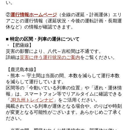
い。
②
運行情報ホームページ
（全線の遅延・計画運休）エリ
アごとの運行情報（遅延状況・今後の運転計画・長期運
休など）の情報が確認できます。
■ 特定の区間・列車の運休について
・【肥薩線】
災害の影響により、八代～吉松間は不通です。
詳細は
災害に伴う運行状況のご案内
をご覧ください。
【鹿児島本線】
・熊本 ～ 宇土間は当面の間、本数を減らして運行本数
を減らして運行しています。
区間等の「今動いている列車の位置」や「遅れ・運休情
報」は、スマートフォン等でリアルタイムに確認できる
「
JR九州トレインナビ
」をご活用ください。
掲載されている列車が運休となる場合や、のりばや時刻
が変更となる可能性がございます。あらかじめご了承く
ださい。