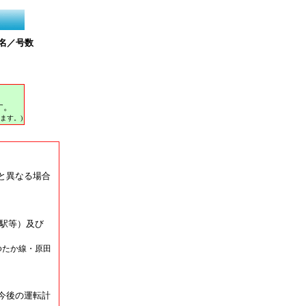
名／号数
す。
ます。)
と異なる場合
駅等）及び
ゆたか線・原田
今後の運転計