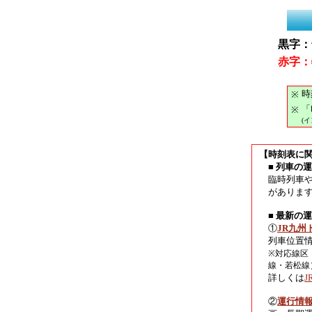
黒字：
赤字：
時
※
「
※
(
【時刻表に
■ 列車の
臨時列車
がありま
■ 最新の
①
JR九州
列車位置
※対応線区
線・若松線
詳しくは
②
運行情