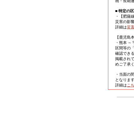
画・長期
■ 特定の
・【肥薩
災害の影
詳細は
災
【鹿児島
・熊本 ～
区間等の
確認でき
掲載され
めご了承
・当面の
となりま
詳細は
こ