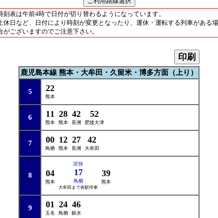
時刻表は午前4時で日付が切り替わるようになっています。
土休日など、日付により時刻が変更となったり、運休・運転する列車がある
合がございますのでご注意下さい。
印刷
鹿児島本線 熊本・大牟田・久留米・博多方面（上り）
22
5
熊本
11
28
42
52
6
熊本
熊本
長洲
肥後大津
00
12
27
42
7
鳥栖
熊本
長洲
大牟田
区快
17
04
39
8
鳥栖
熊本
熊本
大牟田まで各駅停車
01
24
46
9
玉名
鳥栖
銀水