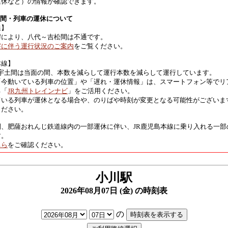
運休など）の情報が確認できます。
区間・列車の運休について
線】
響により、八代～吉松間は不通です。
害に伴う運行状況のご案内
をご覧ください。
本線】
 宇土間は当面の間、本数を減らして運行本数を減らして運行しています。
「今動いている列車の位置」や「遅れ・運休情報」は、スマートフォン等でリ
る「
JR九州トレインナビ
」をご活用ください。
ている列車が運休となる場合や、のりばや時刻が変更となる可能性がございま
ください。
間、肥薩おれんじ鉄道線内の一部運休に伴い、JR鹿児島本線に乗り入れる一部
す。
ちら
をご確認ください。
小川駅
2026年08月07日 (金) の時刻表
の