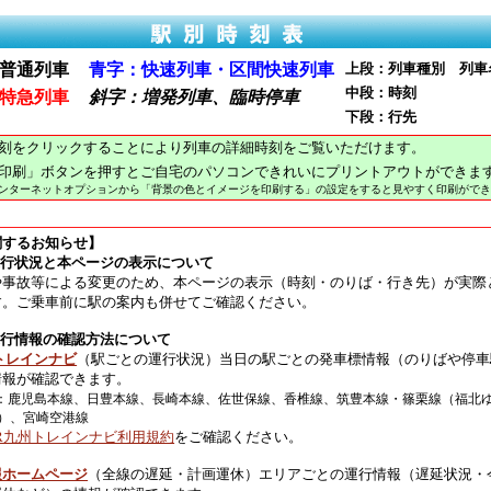
普通列車
青字：快速列車・区間快速列車
上段：列車種別 列車
中段：時刻
特急列車
斜字：増発列車、臨時停車
下段：行先
刻をクリックすることにより列車の詳細時刻をご覧いただけます。
印刷」ボタンを押すとご自宅のパソコンできれいにプリントアウトができま
インターネットオプションから「背景の色とイメージを印刷する」の設定をすると見やすく印刷ができ
関するお知らせ】
運行状況と本ページの表示について
や事故等による変更のため、本ページの表示（時刻・のりば・行き先）が実際
す。ご乗車前に駅の案内も併せてご確認ください。
運行情報の確認方法について
トレインナビ
（駅ごとの運行状況）当日の駅ごとの発車標情報（のりばや停車
情報が確認できます。
：鹿児島本線、日豊本線、長崎本線、佐世保線、香椎線、筑豊本線・篠栗線（福北
）、宮崎空港線
JR九州トレインナビ利用規約
をご確認ください。
報ホームページ
（全線の遅延・計画運休）エリアごとの運行情報（遅延状況・