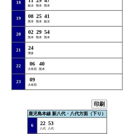
11
29
47
18
銀水
熊本
熊本
08
25
41
19
熊本
熊本
銀水
02
29
54
20
熊本
熊本
熊本
24
21
博多
06
40
22
大牟田
熊本
09
23
大牟田
印刷
鹿児島本線 新八代・八代方面（下り）
22
53
6
八代
八代