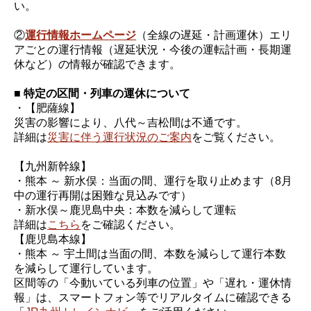
い。
②
運行情報ホームページ
（全線の遅延・計画運休）エリ
アごとの運行情報（遅延状況・今後の運転計画・長期運
休など）の情報が確認できます。
■ 特定の区間・列車の運休について
・【肥薩線】
災害の影響により、八代～吉松間は不通です。
詳細は
災害に伴う運行状況のご案内
をご覧ください。
【九州新幹線】
・熊本 ～ 新水俣：当面の間、運行を取り止めます（8月
中の運行再開は困難な見込みです）
・新水俣～鹿児島中央：本数を減らして運転
詳細は
こちら
をご確認ください。
【鹿児島本線】
・熊本 ～ 宇土間は当面の間、本数を減らして運行本数
を減らして運行しています。
区間等の「今動いている列車の位置」や「遅れ・運休情
報」は、スマートフォン等でリアルタイムに確認できる