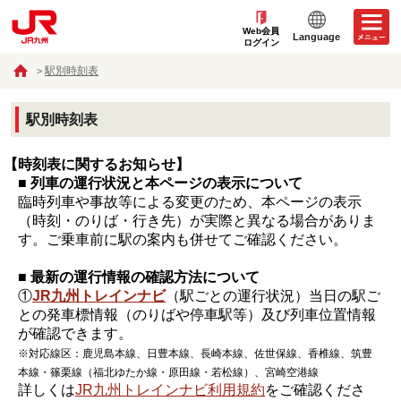
Web会員
Language
ログイン
駅別時刻表
駅別時刻表
【時刻表に関するお知らせ】
■ 列車の運行状況と本ページの表示について
臨時列車や事故等による変更のため、本ページの表示
（時刻・のりば・行き先）が実際と異なる場合がありま
す。ご乗車前に駅の案内も併せてご確認ください。
■ 最新の運行情報の確認方法について
①
JR九州トレインナビ
（駅ごとの運行状況）当日の駅ご
との発車標情報（のりばや停車駅等）及び列車位置情報
が確認できます。
※対応線区：鹿児島本線、日豊本線、長崎本線、佐世保線、香椎線、筑豊
本線・篠栗線（福北ゆたか線・原田線・若松線）、宮崎空港線
詳しくは
JR九州トレインナビ利用規約
をご確認くださ