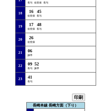
17
長与
佐世保
長与
16
45
18
佐世保
長与
17
48
19
佐世保
長与
26
20
佐世保
06
21
諫早
09
52
22
長与
諫早
41
23
長与
印刷
長崎本線 長崎方面（下り）