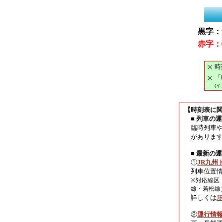
黒字：
赤字：
時
※
「
※
(
【時刻表に
■ 列車の
臨時列車
がありま
■ 最新の
①
JR九州
列車位置
※対応線区
線・若松線
詳しくは
②
運行情