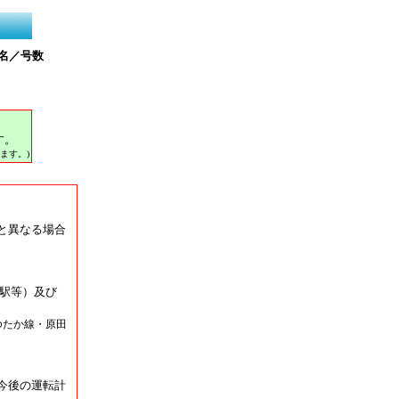
名／号数
す。
ます。)
と異なる場合
駅等）及び
ゆたか線・原田
今後の運転計