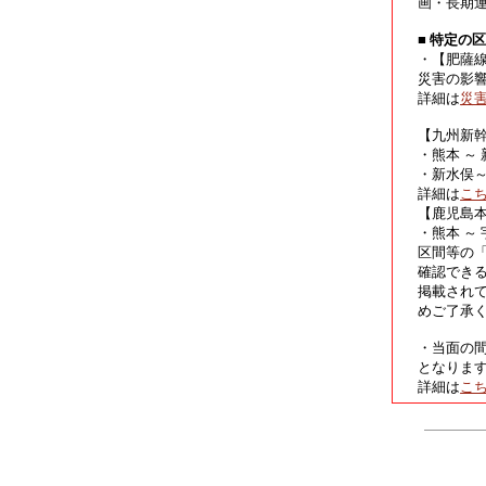
画・長期
■ 特定の
・【肥薩
災害の影
詳細は
災
【九州新
・熊本 ～
・新水俣
詳細は
こ
【鹿児島
・熊本 ～
区間等の
確認でき
掲載され
めご了承
・当面の
となりま
詳細は
こ