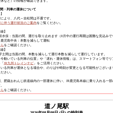
運休など）の情報が確認できます。
区間・列車の運休について
線】
響により、八代～吉松間は不通です。
害に伴う運行状況のご案内
をご覧ください。
幹線】
 新水俣：当面の間、運行を取り止めます（8月中の運行再開は困難な見込みで
～鹿児島中央：本数を減らして運転
ちら
をご確認ください。
本線】
 宇土間は当面の間、本数を減らして運行本数を減らして運行しています。
「今動いている列車の位置」や「遅れ・運休情報」は、スマートフォン等でリ
る「
JR九州トレインナビ
」をご活用ください。
ている列車が運休となる場合や、のりばや時刻が変更となる可能性がございま
ください。
間、肥薩おれんじ鉄道線内の一部運休に伴い、JR鹿児島本線に乗り入れる一部
す。
ちら
をご確認ください。
道ノ尾駅
2026年08月09日 (日) の時刻表