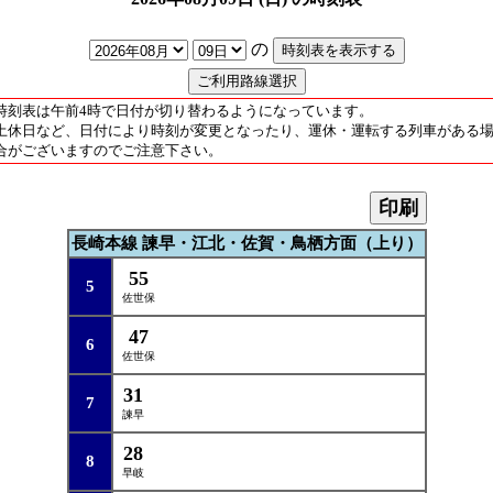
の
時刻表は午前4時で日付が切り替わるようになっています。
土休日など、日付により時刻が変更となったり、運休・運転する列車がある
合がございますのでご注意下さい。
印刷
長崎本線 諫早・江北・佐賀・鳥栖方面（上り）
55
5
佐世保
47
6
佐世保
31
7
諫早
28
8
早岐