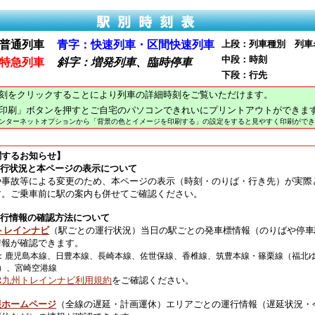
普通列車
青字：快速列車・区間快速列車
上段：列車種別 列車
中段：時刻
特急列車
斜字：増発列車、臨時停車
下段：行先
刻をクリックすることにより列車の詳細時刻をご覧いただけます。
印刷」ボタンを押すとご自宅のパソコンできれいにプリントアウトができま
インターネットオプションから「背景の色とイメージを印刷する」の設定をすると見やすく印刷ができ
関するお知らせ】
運行状況と本ページの表示について
や事故等による変更のため、本ページの表示（時刻・のりば・行き先）が実際
す。ご乗車前に駅の案内も併せてご確認ください。
運行情報の確認方法について
トレインナビ
（駅ごとの運行状況）当日の駅ごとの発車標情報（のりばや停車
情報が確認できます。
：鹿児島本線、日豊本線、長崎本線、佐世保線、香椎線、筑豊本線・篠栗線（福北
）、宮崎空港線
JR九州トレインナビ利用規約
をご確認ください。
報ホームページ
（全線の遅延・計画運休）エリアごとの運行情報（遅延状況・