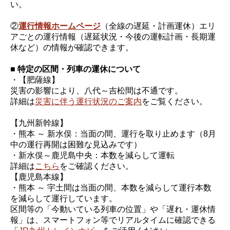
い。
②
運行情報ホームページ
（全線の遅延・計画運休）エリ
アごとの運行情報（遅延状況・今後の運転計画・長期運
休など）の情報が確認できます。
■ 特定の区間・列車の運休について
・【肥薩線】
災害の影響により、八代～吉松間は不通です。
詳細は
災害に伴う運行状況のご案内
をご覧ください。
【九州新幹線】
・熊本 ～ 新水俣：当面の間、運行を取り止めます（8月
中の運行再開は困難な見込みです）
・新水俣～鹿児島中央：本数を減らして運転
詳細は
こちら
をご確認ください。
【鹿児島本線】
・熊本 ～ 宇土間は当面の間、本数を減らして運行本数
を減らして運行しています。
区間等の「今動いている列車の位置」や「遅れ・運休情
報」は、スマートフォン等でリアルタイムに確認できる