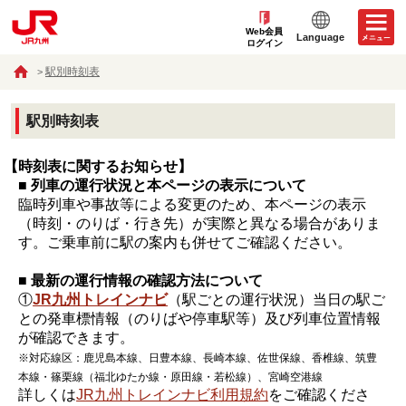
Web会員
Language
ログイン
駅別時刻表
駅別時刻表
【時刻表に関するお知らせ】
■ 列車の運行状況と本ページの表示について
臨時列車や事故等による変更のため、本ページの表示
（時刻・のりば・行き先）が実際と異なる場合がありま
す。ご乗車前に駅の案内も併せてご確認ください。
■ 最新の運行情報の確認方法について
①
JR九州トレインナビ
（駅ごとの運行状況）当日の駅ご
との発車標情報（のりばや停車駅等）及び列車位置情報
が確認できます。
※対応線区：鹿児島本線、日豊本線、長崎本線、佐世保線、香椎線、筑豊
本線・篠栗線（福北ゆたか線・原田線・若松線）、宮崎空港線
詳しくは
JR九州トレインナビ利用規約
をご確認くださ