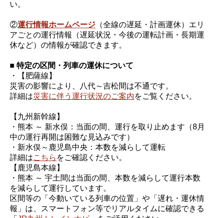
い。
②
運行情報ホームページ
（全線の遅延・計画運休）エリ
アごとの運行情報（遅延状況・今後の運転計画・長期運
休など）の情報が確認できます。
■ 特定の区間・列車の運休について
・【肥薩線】
災害の影響により、八代～吉松間は不通です。
詳細は
災害に伴う運行状況のご案内
をご覧ください。
【九州新幹線】
・熊本 ～ 新水俣：当面の間、運行を取り止めます（8月
中の運行再開は困難な見込みです）
・新水俣～鹿児島中央：本数を減らして運転
詳細は
こちら
をご確認ください。
【鹿児島本線】
・熊本 ～ 宇土間は当面の間、本数を減らして運行本数
を減らして運行しています。
区間等の「今動いている列車の位置」や「遅れ・運休情
報」は、スマートフォン等でリアルタイムに確認できる