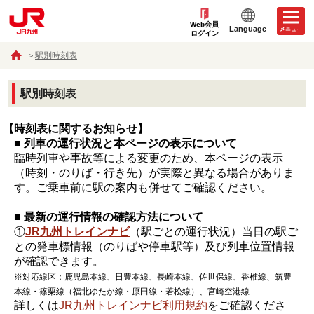
Web会員
Language
ログイン
駅別時刻表
駅別時刻表
【時刻表に関するお知らせ】
■ 列車の運行状況と本ページの表示について
臨時列車や事故等による変更のため、本ページの表示
（時刻・のりば・行き先）が実際と異なる場合がありま
す。ご乗車前に駅の案内も併せてご確認ください。
■ 最新の運行情報の確認方法について
①
JR九州トレインナビ
（駅ごとの運行状況）当日の駅ご
との発車標情報（のりばや停車駅等）及び列車位置情報
が確認できます。
※対応線区：鹿児島本線、日豊本線、長崎本線、佐世保線、香椎線、筑豊
本線・篠栗線（福北ゆたか線・原田線・若松線）、宮崎空港線
詳しくは
JR九州トレインナビ利用規約
をご確認くださ