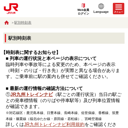
Web会員
Language
ログイン
駅別時刻表
駅別時刻表
【時刻表に関するお知らせ】
■ 列車の運行状況と本ページの表示について
臨時列車や事故等による変更のため、本ページの表示
（時刻・のりば・行き先）が実際と異なる場合がありま
す。ご乗車前に駅の案内も併せてご確認ください。
■ 最新の運行情報の確認方法について
①
JR九州トレインナビ
（駅ごとの運行状況）当日の駅ご
との発車標情報（のりばや停車駅等）及び列車位置情報
が確認できます。
※対応線区：鹿児島本線、日豊本線、長崎本線、佐世保線、香椎線、筑豊
本線・篠栗線（福北ゆたか線・原田線・若松線）、宮崎空港線
詳しくは
JR九州トレインナビ利用規約
をご確認くださ