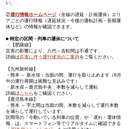
い。
②
運行情報ホームページ
（全線の遅延・計画運休）エリ
アごとの運行情報（遅延状況・今後の運転計画・長期運
休など）の情報が確認できます。
■ 特定の区間・列車の運休について
・【肥薩線】
災害の影響により、八代～吉松間は不通です。
詳細は
災害に伴う運行状況のご案内
をご覧ください。
【九州新幹線】
・熊本 ～ 新水俣：当面の間、運行を取り止めます（8月
中の運行再開は困難な見込みです）
・新水俣～鹿児島中央：本数を減らして運転
詳細は
こちら
をご確認ください。
【鹿児島本線】
・熊本 ～ 宇土間は当面の間、本数を減らして運行本数
を減らして運行しています。
区間等の「今動いている列車の位置」や「遅れ・運休情
報」は、スマートフォン等でリアルタイムに確認できる