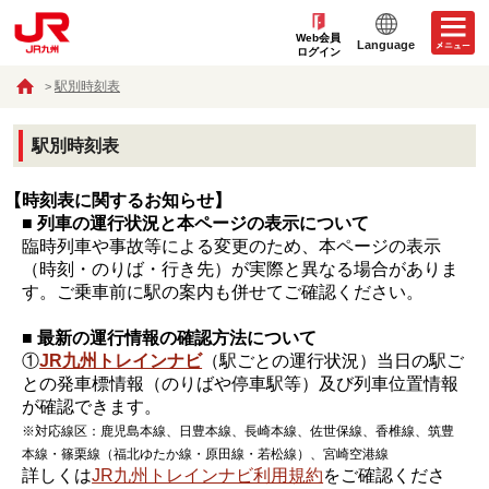
Web会員
Language
ログイン
駅別時刻表
駅別時刻表
【時刻表に関するお知らせ】
■ 列車の運行状況と本ページの表示について
臨時列車や事故等による変更のため、本ページの表示
（時刻・のりば・行き先）が実際と異なる場合がありま
す。ご乗車前に駅の案内も併せてご確認ください。
■ 最新の運行情報の確認方法について
①
JR九州トレインナビ
（駅ごとの運行状況）当日の駅ご
との発車標情報（のりばや停車駅等）及び列車位置情報
が確認できます。
※対応線区：鹿児島本線、日豊本線、長崎本線、佐世保線、香椎線、筑豊
本線・篠栗線（福北ゆたか線・原田線・若松線）、宮崎空港線
詳しくは
JR九州トレインナビ利用規約
をご確認くださ