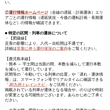
い。
②
運行情報ホームページ
（全線の遅延・計画運休）エリ
アごとの運行情報（遅延状況・今後の運転計画・長期運
休など）の情報が確認できます。
■ 特定の区間・列車の運休について
・【肥薩線】
災害の影響により、八代～吉松間は不通です。
詳細は
災害に伴う運行状況のご案内
をご覧ください。
【鹿児島本線】
・熊本 ～ 宇土間は当面の間、本数を減らして運行本数
を減らして運行しています。
区間等の「今動いている列車の位置」や「遅れ・運休情
報」は、スマートフォン等でリアルタイムに確認できる
「
JR九州トレインナビ
」をご活用ください。
掲載されている列車が運休となる場合や、のりばや時刻
が変更となる可能性がございます。あらかじめご了承く
ださい。