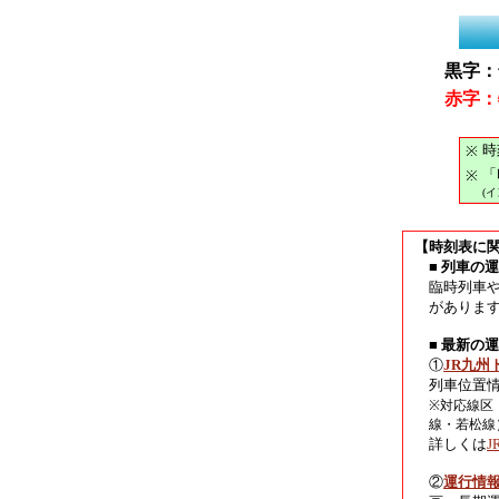
黒字：
赤字：
時
※
「
※
(
【時刻表に
■ 列車の
臨時列車
がありま
■ 最新の
①
JR九州
列車位置
※対応線区
線・若松線
詳しくは
②
運行情