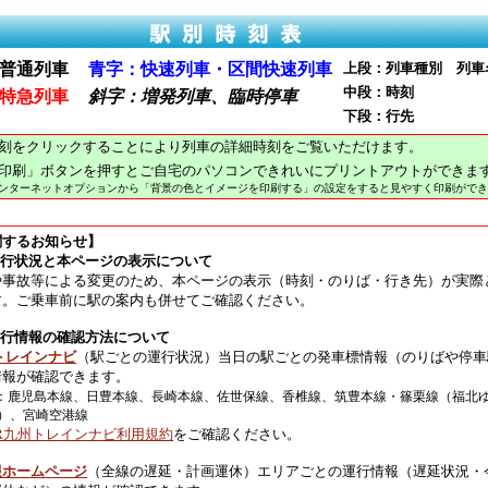
普通列車
青字：快速列車・区間快速列車
上段：列車種別 列車
中段：時刻
特急列車
斜字：増発列車、臨時停車
下段：行先
刻をクリックすることにより列車の詳細時刻をご覧いただけます。
印刷」ボタンを押すとご自宅のパソコンできれいにプリントアウトができま
インターネットオプションから「背景の色とイメージを印刷する」の設定をすると見やすく印刷ができ
関するお知らせ】
運行状況と本ページの表示について
や事故等による変更のため、本ページの表示（時刻・のりば・行き先）が実際
す。ご乗車前に駅の案内も併せてご確認ください。
運行情報の確認方法について
トレインナビ
（駅ごとの運行状況）当日の駅ごとの発車標情報（のりばや停車
情報が確認できます。
：鹿児島本線、日豊本線、長崎本線、佐世保線、香椎線、筑豊本線・篠栗線（福北
）、宮崎空港線
JR九州トレインナビ利用規約
をご確認ください。
報ホームページ
（全線の遅延・計画運休）エリアごとの運行情報（遅延状況・