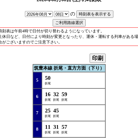
の
時刻表は午前4時で日付が切り替わるようになっています。
土休日など、日付により時刻が変更となったり、運休・運転する列車がある
合がございますのでご注意下さい。
印刷
筑豊本線 折尾・直方方面（下り）
50
5
折尾
16
32
59
6
折尾
折尾
折尾
25
45
7
折尾
折尾
11
31
57
8
折尾
折尾
折尾