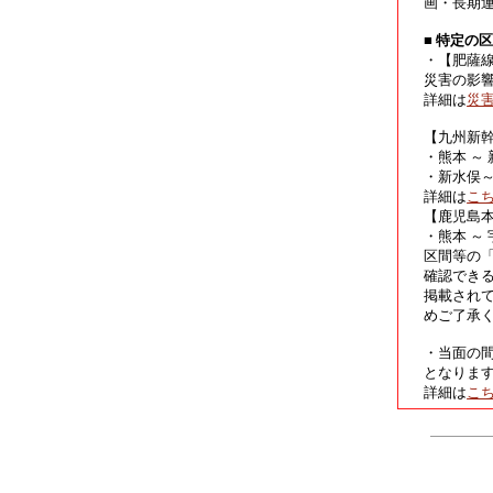
画・長期
■ 特定の
・【肥薩
災害の影
詳細は
災
【九州新
・熊本 ～
・新水俣
詳細は
こ
【鹿児島
・熊本 ～
区間等の
確認でき
掲載され
めご了承
・当面の
となりま
詳細は
こ