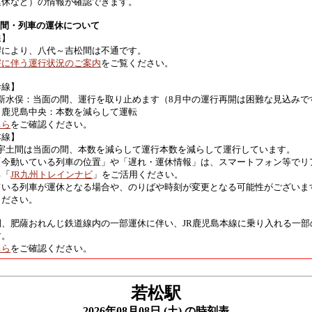
運休など）の情報が確認できます。
区間・列車の運休について
線】
響により、八代～吉松間は不通です。
害に伴う運行状況のご案内
をご覧ください。
幹線】
 新水俣：当面の間、運行を取り止めます（8月中の運行再開は困難な見込みで
～鹿児島中央：本数を減らして運転
ちら
をご確認ください。
本線】
 宇土間は当面の間、本数を減らして運行本数を減らして運行しています。
「今動いている列車の位置」や「遅れ・運休情報」は、スマートフォン等でリ
る「
JR九州トレインナビ
」をご活用ください。
ている列車が運休となる場合や、のりばや時刻が変更となる可能性がございま
ください。
間、肥薩おれんじ鉄道線内の一部運休に伴い、JR鹿児島本線に乗り入れる一部
す。
ちら
をご確認ください。
若松駅
2026年08月08日 (土) の時刻表