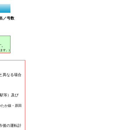
名／号数
す。
ます。)
と異なる場合
駅等）及び
ゆたか線・原田
今後の運転計