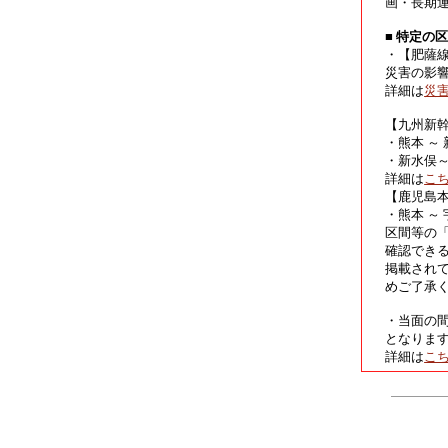
画・長期
■ 特定の
・【肥薩
災害の影
詳細は
災
【九州新
・熊本 ～
・新水俣
詳細は
こ
【鹿児島
・熊本 ～
区間等の
確認でき
掲載され
めご了承
・当面の
となりま
詳細は
こ