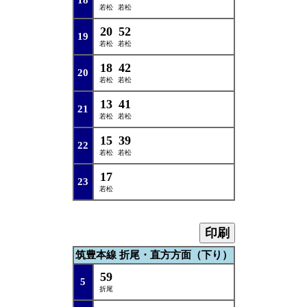
18
若松
若松
20
52
19
若松
若松
18
42
20
若松
若松
13
41
21
若松
若松
15
39
22
若松
若松
17
23
若松
印刷
筑豊本線 折尾・直方方面（下り）
59
5
折尾