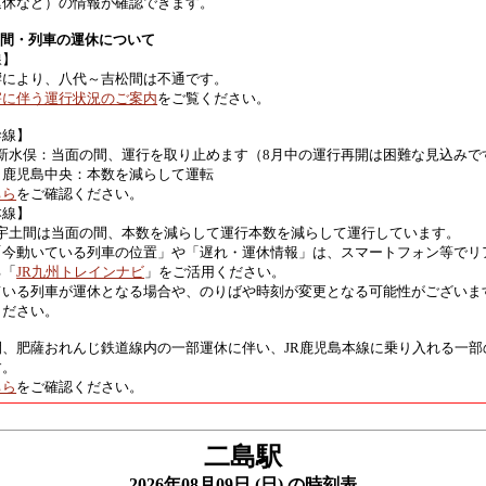
運休など）の情報が確認できます。
区間・列車の運休について
線】
響により、八代～吉松間は不通です。
害に伴う運行状況のご案内
をご覧ください。
幹線】
 新水俣：当面の間、運行を取り止めます（8月中の運行再開は困難な見込みで
～鹿児島中央：本数を減らして運転
ちら
をご確認ください。
本線】
 宇土間は当面の間、本数を減らして運行本数を減らして運行しています。
「今動いている列車の位置」や「遅れ・運休情報」は、スマートフォン等でリ
る「
JR九州トレインナビ
」をご活用ください。
ている列車が運休となる場合や、のりばや時刻が変更となる可能性がございま
ください。
間、肥薩おれんじ鉄道線内の一部運休に伴い、JR鹿児島本線に乗り入れる一部
す。
ちら
をご確認ください。
二島駅
2026年08月09日 (日) の時刻表