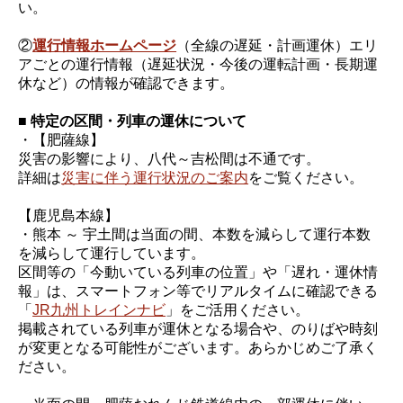
い。
②
運行情報ホームページ
（全線の遅延・計画運休）エリ
アごとの運行情報（遅延状況・今後の運転計画・長期運
休など）の情報が確認できます。
■ 特定の区間・列車の運休について
・【肥薩線】
災害の影響により、八代～吉松間は不通です。
詳細は
災害に伴う運行状況のご案内
をご覧ください。
【鹿児島本線】
・熊本 ～ 宇土間は当面の間、本数を減らして運行本数
を減らして運行しています。
区間等の「今動いている列車の位置」や「遅れ・運休情
報」は、スマートフォン等でリアルタイムに確認できる
「
JR九州トレインナビ
」をご活用ください。
掲載されている列車が運休となる場合や、のりばや時刻
が変更となる可能性がございます。あらかじめご了承く
ださい。