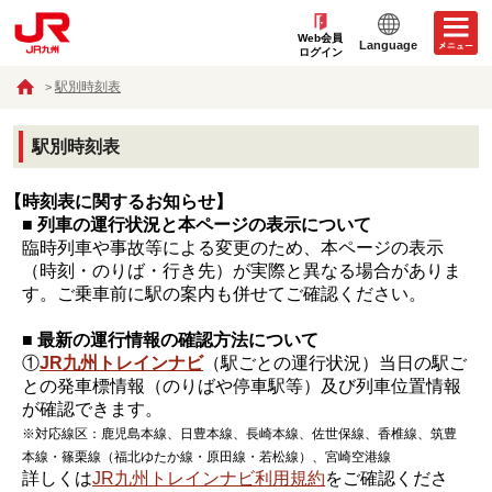
Web会員
Language
ログイン
駅別時刻表
駅別時刻表
【時刻表に関するお知らせ】
■ 列車の運行状況と本ページの表示について
臨時列車や事故等による変更のため、本ページの表示
（時刻・のりば・行き先）が実際と異なる場合がありま
す。ご乗車前に駅の案内も併せてご確認ください。
■ 最新の運行情報の確認方法について
①
JR九州トレインナビ
（駅ごとの運行状況）当日の駅ご
との発車標情報（のりばや停車駅等）及び列車位置情報
が確認できます。
※対応線区：鹿児島本線、日豊本線、長崎本線、佐世保線、香椎線、筑豊
本線・篠栗線（福北ゆたか線・原田線・若松線）、宮崎空港線
詳しくは
JR九州トレインナビ利用規約
をご確認くださ