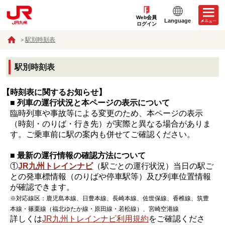
Web会員
Language
ログイン
駅別時刻表
駅別時刻表
【時刻表に関するお知らせ】
■ 列車の運行状況と本ページの表示について
臨時列車や事故等による変更のため、本ページの表示
（時刻・のりば・行き先）が実際と異なる場合がありま
す。ご乗車前に駅の案内も併せてご確認ください。
■ 最新の運行情報の確認方法について
①
JR九州トレインナビ
（駅ごとの運行状況）当日の駅ご
との発車標情報（のりばや停車駅等）及び列車位置情報
が確認できます。
※対応線区：鹿児島本線、日豊本線、長崎本線、佐世保線、香椎線、筑豊
本線・篠栗線（福北ゆたか線・原田線・若松線）、宮崎空港線
詳しくは
JR九州トレインナビ利用規約
をご確認くださ