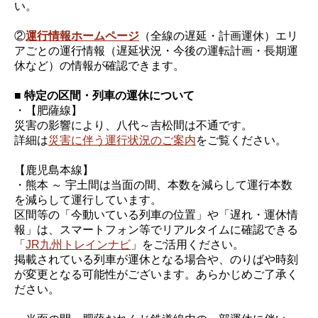
い。
②
運行情報ホームページ
（全線の遅延・計画運休）エリ
アごとの運行情報（遅延状況・今後の運転計画・長期運
休など）の情報が確認できます。
■ 特定の区間・列車の運休について
・【肥薩線】
災害の影響により、八代～吉松間は不通です。
詳細は
災害に伴う運行状況のご案内
をご覧ください。
【鹿児島本線】
・熊本 ～ 宇土間は当面の間、本数を減らして運行本数
を減らして運行しています。
区間等の「今動いている列車の位置」や「遅れ・運休情
報」は、スマートフォン等でリアルタイムに確認できる
「
JR九州トレインナビ
」をご活用ください。
掲載されている列車が運休となる場合や、のりばや時刻
が変更となる可能性がございます。あらかじめご了承く
ださい。