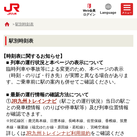
Web会員
Language
ログイン
駅別時刻表
駅別時刻表
【時刻表に関するお知らせ】
■ 列車の運行状況と本ページの表示について
臨時列車や事故等による変更のため、本ページの表示
（時刻・のりば・行き先）が実際と異なる場合がありま
す。ご乗車前に駅の案内も併せてご確認ください。
■ 最新の運行情報の確認方法について
①
JR九州トレインナビ
（駅ごとの運行状況）当日の駅ご
との発車標情報（のりばや停車駅等）及び列車位置情報
が確認できます。
※対応線区：鹿児島本線、日豊本線、長崎本線、佐世保線、香椎線、筑豊
本線・篠栗線（福北ゆたか線・原田線・若松線）、宮崎空港線
詳しくは
JR九州トレインナビ利用規約
をご確認くださ