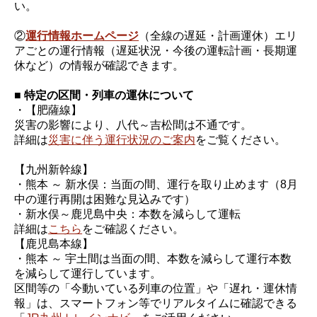
い。
②
運行情報ホームページ
（全線の遅延・計画運休）エリ
アごとの運行情報（遅延状況・今後の運転計画・長期運
休など）の情報が確認できます。
■ 特定の区間・列車の運休について
・【肥薩線】
災害の影響により、八代～吉松間は不通です。
詳細は
災害に伴う運行状況のご案内
をご覧ください。
【九州新幹線】
・熊本 ～ 新水俣：当面の間、運行を取り止めます（8月
中の運行再開は困難な見込みです）
・新水俣～鹿児島中央：本数を減らして運転
詳細は
こちら
をご確認ください。
【鹿児島本線】
・熊本 ～ 宇土間は当面の間、本数を減らして運行本数
を減らして運行しています。
区間等の「今動いている列車の位置」や「遅れ・運休情
報」は、スマートフォン等でリアルタイムに確認できる