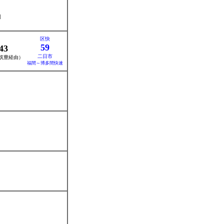
岡
区快
59
43
二日市
筑豊経由）
福間～博多間快速