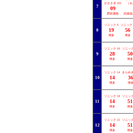
かささぎ 101
（＆
7
09
肥前鹿島
武雄温
ソニック 6
ソニック 
19
56
8
博多
博多
ソニック 10
ソニック
28
50
9
博多
博多
ソニック 14
きらめき 
14
3
10
博多
博
ソニック 18
ソニック
14
51
11
博多
博多
ソニック 22
ソニック
14
51
12
博多
博多