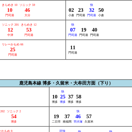
きらめき 10
ソニック 59
快
10
46
02
23
32
50
門司港
大分
小倉
門司港
門司港
小倉
ソニック 201
きらめき 12
快
12
53
07
19
40
中津
門司港
門司港
門司港
門司港
リレーかもめ 66
11
25
門司港
門司港
鹿児島本線 博多・久留米・大牟田方面（下り）
快
10
25
37
58
博多
博多
博多
博多
202
ソニック 2
快
54
19
37
46
57
博多
二日市
南福岡
羽犬塚
久留米
かもめ 9
区快
快
快