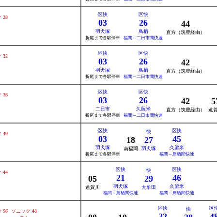
区快
区快
 28
03
26
44
羽犬塚
鳥栖
直方（筑豊経由）
折尾まで各駅停車
福間～二日市間快速
区快
区快
 32
03
26
42
羽犬塚
鳥栖
直方（筑豊経由）
折尾まで各駅停車
福間～二日市間快速
区快
区快
 36
03
26
42
5
二日市
久留米
直方（筑豊経由）
遠
折尾まで各駅停車
福間～二日市間快速
区快
区快
快
 40
03
45
18
27
羽犬塚
久留米
南福岡
羽犬塚
折尾まで各駅停車
福間～鳥栖間快速
区快
区快
快
 44
21
46
05
29
羽犬塚
久留米
遠賀川
大牟田
福間～鳥栖間快速
福間～鳥栖間快速
区快
区
快
 96
ソニック 48
22
4