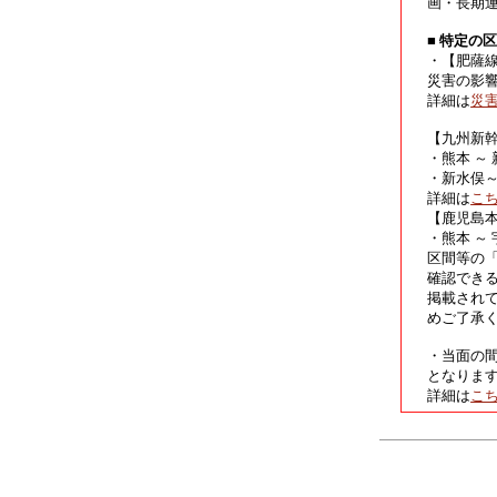
画・長期
■ 特定の
・【肥薩
災害の影
詳細は
災
【九州新
・熊本 ～
・新水俣
詳細は
こ
【鹿児島
・熊本 ～
区間等の
確認でき
掲載され
めご了承
・当面の
となりま
詳細は
こ