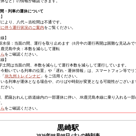
運休など）の情報が確認できます。
区間・列車の運休について
線】
響により、八代～吉松間は不通です。
害に伴う運行状況のご案内
をご覧ください。
幹線】
 新水俣：当面の間、運行を取り止めます（8月中の運行再開は困難な見込みで
～鹿児島中央：本数を減らして運転
ちら
をご確認ください。
本線】
 宇土間は当面の間、本数を減らして運行本数を減らして運行しています。
「今動いている列車の位置」や「遅れ・運休情報」は、スマートフォン等でリ
る「
JR九州トレインナビ
」をご活用ください。
ている列車が運休となる場合や、のりばや時刻が変更となる可能性がございま
ください。
間、肥薩おれんじ鉄道線内の一部運休に伴い、JR鹿児島本線に乗り入れる一部
す。
ちら
をご確認ください。
黒崎駅
2026年08月08日 (土) の時刻表