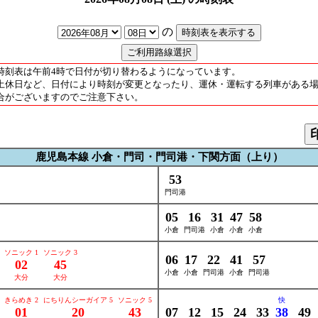
の
時刻表は午前4時で日付が切り替わるようになっています。
土休日など、日付により時刻が変更となったり、運休・運転する列車がある
合がございますのでご注意下さい。
鹿児島本線 小倉・門司・門司港・下関方面（上り）
53
門司港
05
16
31
47
58
小倉
門司港
小倉
小倉
小倉
ソニック 1
ソニック 3
06
17
22
41
57
02
45
小倉
小倉
門司港
小倉
門司港
大分
大分
きらめき 2
にちりんシーガイア 5
ソニック 5
快
01
20
43
07
12
15
24
33
38
49