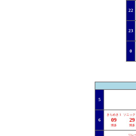
22
23
0
5
きらめき 1
ソニック 
09
29
6
博多
博多
リレー