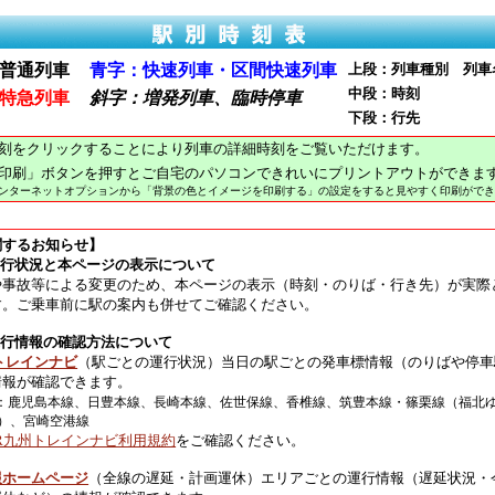
普通列車
青字：快速列車・区間快速列車
上段：列車種別 列車
中段：時刻
特急列車
斜字：増発列車、臨時停車
下段：行先
刻をクリックすることにより列車の詳細時刻をご覧いただけます。
印刷」ボタンを押すとご自宅のパソコンできれいにプリントアウトができま
インターネットオプションから「背景の色とイメージを印刷する」の設定をすると見やすく印刷ができ
関するお知らせ】
運行状況と本ページの表示について
や事故等による変更のため、本ページの表示（時刻・のりば・行き先）が実際
す。ご乗車前に駅の案内も併せてご確認ください。
運行情報の確認方法について
トレインナビ
（駅ごとの運行状況）当日の駅ごとの発車標情報（のりばや停車
情報が確認できます。
：鹿児島本線、日豊本線、長崎本線、佐世保線、香椎線、筑豊本線・篠栗線（福北
）、宮崎空港線
JR九州トレインナビ利用規約
をご確認ください。
報ホームページ
（全線の遅延・計画運休）エリアごとの運行情報（遅延状況・