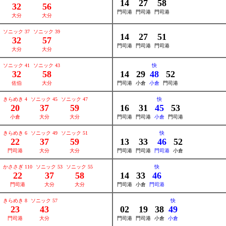
14
27
58
32
56
門司港
門司港
門司港
大分
大分
ソニック 37
ソニック 39
14
27
51
32
57
門司港
門司港
門司港
大分
大分
ソニック 41
ソニック 43
快
32
58
14
29
48
52
佐伯
大分
門司港
小倉
小倉
門司港
きらめき 4
ソニック 45
ソニック 47
快
20
37
59
16
31
45
53
小倉
大分
大分
門司港
門司港
小倉
門司港
きらめき 6
ソニック 49
ソニック 51
快
22
37
59
13
33
46
52
門司港
大分
大分
門司港
門司港
門司港
小倉
かささぎ 110
ソニック 53
ソニック 55
快
22
37
58
14
33
46
門司港
大分
大分
門司港
小倉
門司港
きらめき 8
ソニック 57
快
23
43
02
19
38
49
門司港
大分
門司港
門司港
小倉
小倉