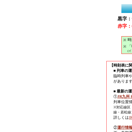
黒字：
赤字：
時
※
「
※
(
【時刻表に
■ 列車の
臨時列車
がありま
■ 最新の
①
JR九州
列車位置
※対応線区
線・若松線
詳しくは
②
運行情