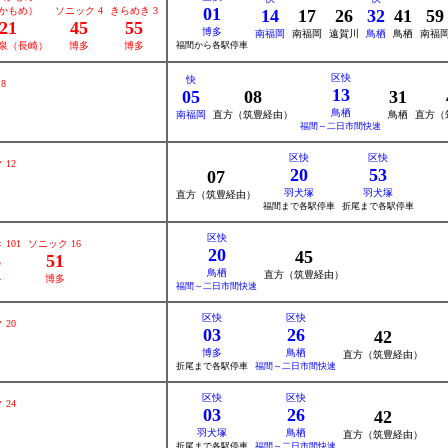
01
かもめ）
ソニック 4
きらめき 3
14
17
26
32
41
59
21
45
55
博多
南福岡
南福岡
遠賀川
鳥栖
鳥栖
南福
泉（長崎）
博多
博多
福間から各駅停車
区快
快
8
13
05
08
31
鳥栖
南福岡
直方（筑豊経由）
鳥栖
直方（
福間～二日市間快速
区快
区快
 12
20
53
07
羽犬塚
羽犬塚
直方（筑豊経由）
福間まで各駅停車
折尾まで各駅停車
区快
101
ソニック 16
20
45
6
51
鳥栖
直方（筑豊経由）
多
博多
福間～二日市間快速
区快
区快
 20
03
26
42
博多
鳥栖
直方（筑豊経由）
折尾まで各駅停車
福間～二日市間快速
区快
区快
 24
03
26
42
羽犬塚
鳥栖
直方（筑豊経由）
折尾まで各駅停車
福間～二日市間快速