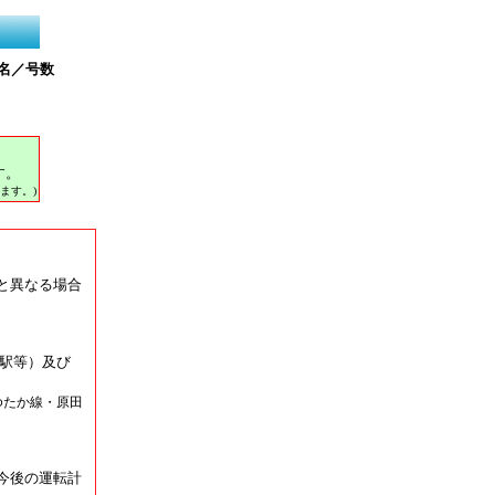
名／号数
す。
ます。)
と異なる場合
駅等）及び
ゆたか線・原田
今後の運転計