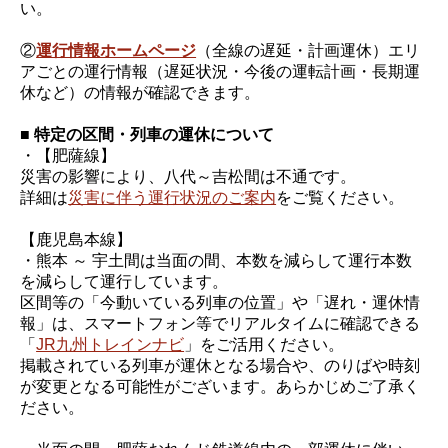
い。
②
運行情報ホームページ
（全線の遅延・計画運休）エリ
アごとの運行情報（遅延状況・今後の運転計画・長期運
休など）の情報が確認できます。
■ 特定の区間・列車の運休について
・【肥薩線】
災害の影響により、八代～吉松間は不通です。
詳細は
災害に伴う運行状況のご案内
をご覧ください。
【鹿児島本線】
・熊本 ～ 宇土間は当面の間、本数を減らして運行本数
を減らして運行しています。
区間等の「今動いている列車の位置」や「遅れ・運休情
報」は、スマートフォン等でリアルタイムに確認できる
「
JR九州トレインナビ
」をご活用ください。
掲載されている列車が運休となる場合や、のりばや時刻
が変更となる可能性がございます。あらかじめご了承く
ださい。