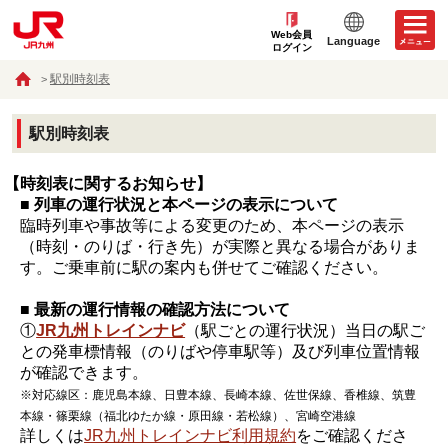
Web会員
Language
ログイン
駅別時刻表
駅別時刻表
【時刻表に関するお知らせ】
■ 列車の運行状況と本ページの表示について
臨時列車や事故等による変更のため、本ページの表示
（時刻・のりば・行き先）が実際と異なる場合がありま
す。ご乗車前に駅の案内も併せてご確認ください。
■ 最新の運行情報の確認方法について
①
JR九州トレインナビ
（駅ごとの運行状況）当日の駅ご
との発車標情報（のりばや停車駅等）及び列車位置情報
が確認できます。
※対応線区：鹿児島本線、日豊本線、長崎本線、佐世保線、香椎線、筑豊
本線・篠栗線（福北ゆたか線・原田線・若松線）、宮崎空港線
詳しくは
JR九州トレインナビ利用規約
をご確認くださ